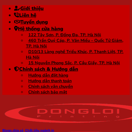
Bỏ
Giới thiệu
qua
Liên hệ
nội
Tuyển dụng
dung
Hệ thống cửa hàng
122 Tây Sơn, P. Đống Đa, TP. Hà Nội
460 Trần Quý Cáp, P. Văn Miếu – Quốc Tử Giám,
TP. Hà Nội
D10/13 Làng nghề Triều Khúc, P. Thanh Liệt, TP.
Hà Nội
15 Nguyễn Phong Sắc, P. Cầu Giấy, TP. Hà Nội
Chính sách & Hướng dẫn
Hướng dẫn đặt hàng
Hướng dẫn thanh toán
Chính sách vận chuyển
Chính sách bảo mật
Blogs chia sẻ
,
Chất liệu ngành in