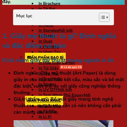
đây.
In Brochure
In Tờ Rơi
In Tờ Gấp
Mục lục
In Voucher
In Menu
In Standee
1. Giấy mỹ thuật là gì? Định nghĩa
In Poster
In Quạt
và đặc điểm cơ bản
In Hashtag
In Vòng Tay
ẤN PHẨM BAO BÌ
Khái niệm giấy mỹ thuật trong ngành in ấn
In Hộp Giấy Carton
In Túi Giấy
Định nghĩa:
Giấy mỹ thuật (Art Paper) là dòng
In Tag Mác
giấy in cao cấp sở hữu kết cấu, màu sắc và bề mặt
In Tem Nhãn
In Sticker
đặc biệt, vượt trội so với giấy công nghiệp thông
In UV DTF
thường.
In Tem Nhựa Phủ Epoxy
Giá trị thẩm mỹ:
Bề mặt giấy mang tính nghệ
ẤN PHẨM KHÁC
thuật cao, sang trọng sẵn có nên không cần phải
In Biểu Mẫu
In Kỷ Yếu
cán màng sau khi in.
In Lì Xì
In Lịch