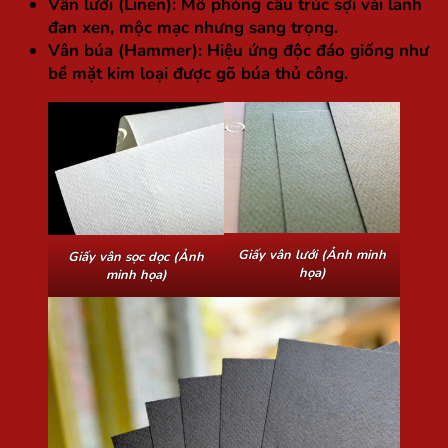
Vân lưới (Linen):
Mô phỏng cấu trúc sợi vải lanh
đan xen, mộc mạc nhưng sang trọng.
Vân búa (Hammer):
Hiệu ứng độc đáo giống như
bề mặt kim loại được gõ búa thủ công.
Giấy vân lưới (Ảnh minh
Giấy vân sọc dọc (Ảnh
họa)
minh họa)