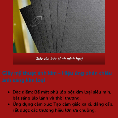
Giấy vân búa (Ảnh minh họa)
Giấy mỹ thuật ánh kim – Hiệu ứng phản chiếu
ánh sáng kim loại
Đặc điểm:
Bề mặt phủ lớp bột kim loại siêu mịn,
bắt sáng lấp lánh và thời thượng.
Ứng dụng cảm xúc:
Tạo cảm giác xa xỉ, đẳng cấp,
rất được các thương hiệu lớn ưa chuộng.