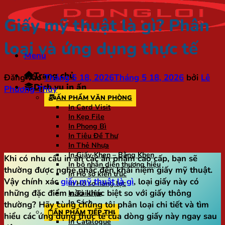
Giấy mỹ thuật là gì? Phân
loại và ứng dụng thực tế
Menu
Trang chủ
Đăng vào
Tháng 5 18, 2026
Tháng 5 18, 2026
bởi
Lê
Dịch vụ in ấn
Phương Thùy
ẤN PHẨM VĂN PHÒNG
In Card Visit
In Kẹp File
In Phong Bì
In Tiêu Đề Thư
In Thẻ Nhựa
In Giấy Khen – Bằng Khen
Khi có nhu cầu in ấn các ấn phẩm cao cấp, bạn sẽ
In bộ nhận diện thương hiệu
thường được nghe nhắc đến khái niệm giấy mỹ thuật.
In Hồ sơ kiến trúc
Vậy chính xác
giấy mỹ thuật là gì
, loại giấy này có
In Hồ sơ năng lực
những đặc điểm nào khác biệt so với giấy thông
In Tài liệu
In Sách
thường? Hãy cùng chúng tôi phân loại chi tiết và tìm
ẤN PHẨM TIẾP THỊ
hiểu các ứng dụng thực tế của dòng giấy này ngay sau
In Catalogue