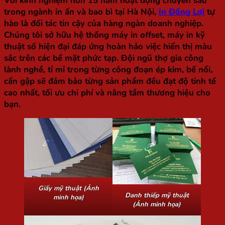
Với kinh nghiệm hơn 15 năm hoạt động chuyên sâu
trong ngành in ấn và bao bì tại Hà Nội,
In Đồng Lợi
tự
hào là đối tác tin cậy của hàng ngàn doanh nghiệp.
Chúng tôi sở hữu hệ thống máy in offset, máy in kỹ
thuật số hiện đại đáp ứng hoàn hảo việc hiển thị màu
sắc trên các bề mặt phức tạp. Đội ngũ thợ gia công
lành nghề, tỉ mỉ trong từng công đoạn ép kim, bế nổi,
cấn gập sẽ đảm bảo từng sản phẩm đều đạt độ tinh tế
cao nhất, tối ưu chi phí và nâng tầm thương hiệu cho
bạn.
Giấy mỹ thuật (Ảnh
Danh thiếp mỹ thuật
minh họa)
(Ảnh minh họa)