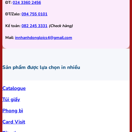
ĐT:
024 3360 2456
ĐT/Zalo:
094 755 0101
Kế toán:
082 245 3331
(Check hàng)
Mail:
innhanhdongloics4@gmail.com
Sản phẩm được lựa chọn in nhiều
Catalogue
Túi giấy
Phong bì
Card Visit