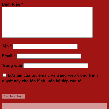
Bình luận
*
Tên
*
Email
*
Trang web
Lưu tên của tôi, email, và trang web trong trình
duyệt này cho lần bình luận kế tiếp của tôi.