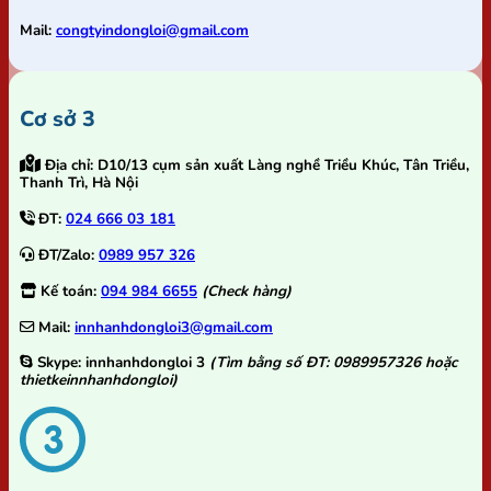
Mail:
congtyindongloi@gmail.com
Cơ sở 3
Địa chỉ:
D10/13 cụm sản xuất Làng nghề Triều Khúc, Tân Triều,
Thanh Trì, Hà Nội
ĐT:
024 666 03 181
ĐT/Zalo:
0989 957 326
Kế toán:
094 984 6655
(Check hàng)
Mail:
innhanhdongloi3@gmail.com
Skype:
innhanhdongloi 3
(Tìm bằng số ĐT: 0989957326 hoặc
thietkeinnhanhdongloi)