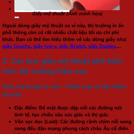
Túi / Hộp quà Tết
Tìm
Giấy mỹ thuật (Ảnh minh họa)
kiếm:
Ngoài dòng giấy mỹ thuật xa xỉ này, thị trường in ấn
phổ thông còn có rất nhiều chất liệu tối ưu chi phí
khác. Bạn có thể tìm hiểu thêm về các dòng giấy như:
giấy Couche
,
giấy Ivory
,
giấy Bristol
,
giấy Duplex
,…
2. Các loại giấy mỹ thuật phổ biến
trên thị trường hiện nay
Giấy mỹ thuật có vân – Phân loại và đặc điểm
bề mặt
Đặc điểm:
Bề mặt được dập nổi các đường nét
tinh tế, tạo chiều sâu xúc giác và thị giác.
Vân sọc dọc (Laid):
Các đường rãnh chìm nổi song
song đều đặn mang phong cách châu Âu cổ điển.