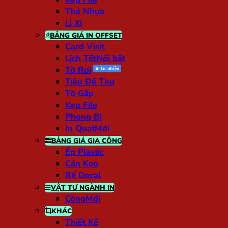
Thẻ Nhựa
Lì Xì
BẢNG GIÁ IN OFFSET
Card Visit
Lịch Tết
Tờ Rơi
Tiêu Đề Thư
Tờ Gấp
Kẹp File
Phong Bì
In Quạt
BẢNG GIÁ GIA CÔNG
Ép Plastic
Cán Keo
Bế Decal
VẬT TƯ NGÀNH IN
Còng
KHÁC
Thiết Kế