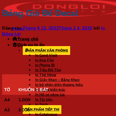
Bảng Giá Bế Decal
Đăng vào
Tháng 9 12, 2023
Tháng 2 4, 2025
bởi
In
Menu
Đồng Lợi
Trang chủ
Dịch vụ in ấn
ẤN PHẨM VĂN PHÒNG
In Card Visit
In Kẹp File
In Phong Bì
In Tiêu Đề Thư
In Thẻ Nhựa
In Giấy Khen – Bằng Khen
In bộ nhận diện thương hiệu
TỜ
KHUÔN 1 BÁT
In Hồ sơ kiến trúc
In Hồ sơ năng lực
A4
1.000
In Tài liệu
In Sách
A3
2.000
ẤN PHẨM TIẾP THỊ
In Catalogue