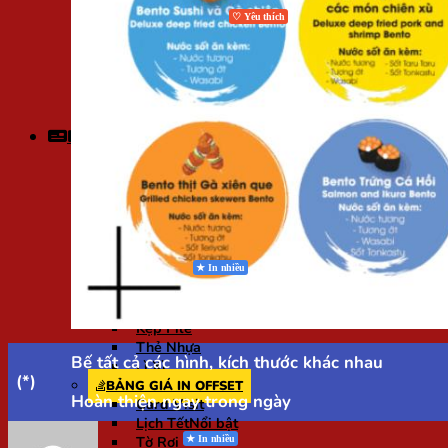
In Thiệp Mời, Giấy Mời
In Thiệp Cưới
In Flashcard
In Gia Phả
Bảng Tên Để Bàn
In Ảnh Gỗ Laminate
In Đồ Án
Bảng giá
BẢNG GIÁ IN NHANH
Card Visit
Thiệp Mời
Voucher
Tờ Gấp
Tờ Rơi
Lịch Tết
Catalogue
Phong Bì
Kẹp File
Thẻ Nhựa
Bế tất cả các hình, kích thước khác nhau
Lì Xì
(*)
BẢNG GIÁ IN OFFSET
Hoàn thiện ngay trong ngày
Card Visit
Lịch Tết
Tờ Rơi