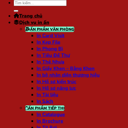
Tìm
kiếm:
Trang chủ
Dịch vụ in ấn
ẤN PHẨM VĂN PHÒNG
In Card Visit
In Kẹp File
In Phong Bì
In Tiêu Đề Thư
In Thẻ Nhựa
In Giấy Khen – Bằng Khen
In bộ nhận diện thương hiệu
In Hồ sơ kiến trúc
In Hồ sơ năng lực
In Tài liệu
In Sách
ẤN PHẨM TIẾP THỊ
In Catalogue
In Brochure
In Tờ Rơi