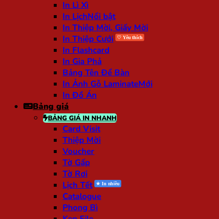
In Lì Xì
In Lịch
In Thiệp Mời, Giấy Mời
In Thiệp Cưới
In Flashcard
In Gia Phả
Bảng Tên Để Bàn
In Ảnh Gỗ Laminate
In Đồ Án
Bảng giá
BẢNG GIÁ IN NHANH
Card Visit
Thiệp Mời
Voucher
Tờ Gấp
Tờ Rơi
Lịch Tết
Catalogue
Phong Bì
Kẹp File