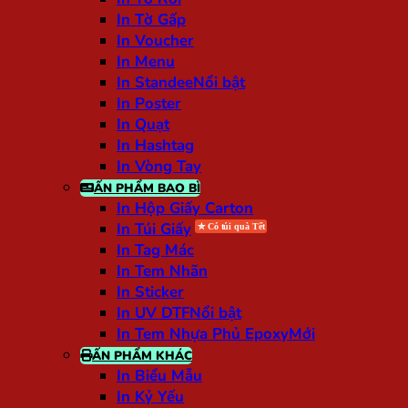
In Tờ Gấp
In Voucher
In Menu
In Standee
In Poster
In Quạt
In Hashtag
In Vòng Tay
ẤN PHẨM BAO BÌ
In Hộp Giấy Carton
In Túi Giấy
In Tag Mác
In Tem Nhãn
In Sticker
In UV DTF
In Tem Nhựa Phủ Epoxy
ẤN PHẨM KHÁC
In Biểu Mẫu
In Kỷ Yếu