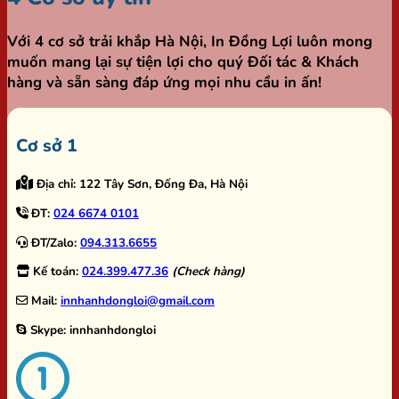
Với 4 cơ sở trải khắp Hà Nội,
In Đồng Lợi
luôn mong
muốn mang lại sự tiện lợi cho quý Đối tác & Khách
hàng và sẵn sàng đáp ứng mọi nhu cầu in ấn!
Cơ sở 1
Địa chỉ:
122 Tây Sơn, Đống Đa, Hà Nội
ĐT:
024 6674 0101
ĐT/Zalo:
094.313.6655
Kế toán:
024.399.477.36
(Check hàng)
Mail:
innhanhdongloi@gmail.com
Skype:
innhanhdongloi