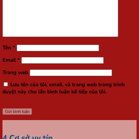
Túi / Hộp quà Tết
Tìm
kiếm:
Tên
*
Email
*
Trang web
Lưu tên của tôi, email, và trang web trong trình
duyệt này cho lần bình luận kế tiếp của tôi.
4 Cơ sở uy tín