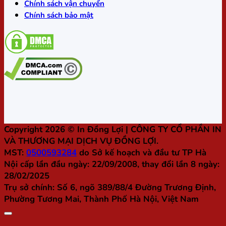
Chính sách vận chuyển
Chính sách bảo mật
Copyright 2026 ©
In Đồng Lợi
| CÔNG TY CỔ PHẦN IN
VÀ THƯƠNG MẠI DỊCH VỤ ĐỒNG LỢI.
MST:
0500593284
do Sở kế hoạch và đầu tư TP Hà
Nội cấp lần đầu ngày: 22/09/2008, thay đổi lần 8 ngày:
28/02/2025
Trụ sở chính:
Số 6, ngõ 389/88/4 Đường Trương Định,
Phường Tương Mai, Thành Phố Hà Nội, Việt Nam