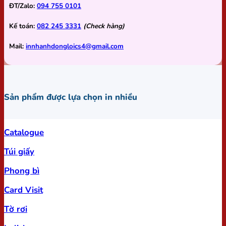
ĐT/Zalo:
094 755 0101
Kế toán:
082 245 3331
(Check hàng)
Mail:
innhanhdongloics4@gmail.com
Sản phẩm được lựa chọn in nhiều
Catalogue
Túi giấy
Phong bì
Card Visit
Tờ rơi