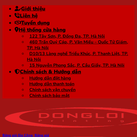
Bỏ
Giới thiệu
qua
Liên hệ
nội
Tuyển dụng
dung
Hệ thống cửa hàng
122 Tây Sơn, P. Đống Đa, TP. Hà Nội
460 Trần Quý Cáp, P. Văn Miếu – Quốc Tử Giám,
TP. Hà Nội
D10/13 Làng nghề Triều Khúc, P. Thanh Liệt, TP.
Hà Nội
15 Nguyễn Phong Sắc, P. Cầu Giấy, TP. Hà Nội
Chính sách & Hướng dẫn
Hướng dẫn đặt hàng
Hướng dẫn thanh toán
Chính sách vận chuyển
Chính sách bảo mật
Bảng giá Gia Công
,
Bảng giá