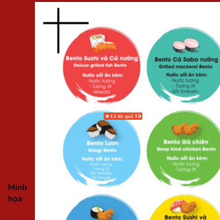
In Brochure
In Tờ Rơi
In Tờ Gấp
In Voucher
In Menu
In Standee
In Poster
In Quạt
In Hashtag
In Vòng Tay
ẤN PHẨM BAO BÌ
In Hộp Giấy Carton
In Túi Giấy
In Tag Mác
In Tem Nhãn
In Sticker
In UV DTF
In Tem Nhựa Phủ Epoxy
ẤN PHẨM KHÁC
In Biểu Mẫu
Minh
In Kỷ Yếu
họa
In Lì Xì
In Lịch