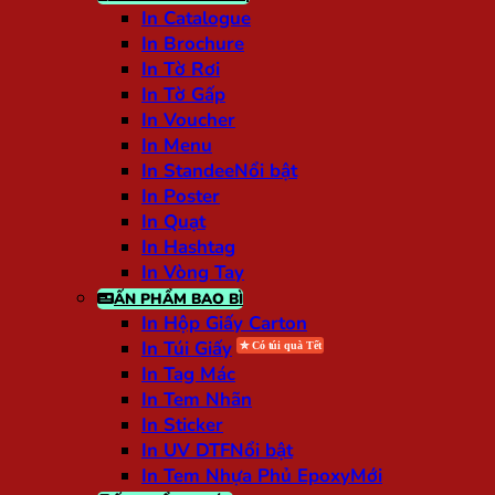
In Catalogue
In Brochure
In Tờ Rơi
In Tờ Gấp
In Voucher
In Menu
In Standee
In Poster
In Quạt
In Hashtag
In Vòng Tay
ẤN PHẨM BAO BÌ
In Hộp Giấy Carton
In Túi Giấy
In Tag Mác
In Tem Nhãn
In Sticker
In UV DTF
In Tem Nhựa Phủ Epoxy