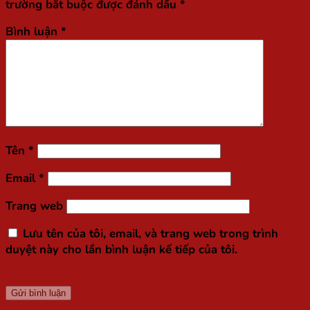
trường bắt buộc được đánh dấu
*
Bình luận
*
Tên
*
Email
*
Trang web
Lưu tên của tôi, email, và trang web trong trình
duyệt này cho lần bình luận kế tiếp của tôi.