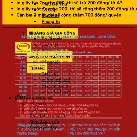
In giấy bìa Couche 200, thì sẽ trừ 200 đồng/ tờ A3.
Tiêu Đề Thư
In giấy ruột Couche 200, thì sẽ cộng thêm 200 đồng/ tờ 
Tờ Gấp
Cán bìa 2 mặt, thì sẽ cộng thêm 700 đồng/ quyển
Kẹp File
Phong Bì
In Quạt
BẢNG GIÁ GIA CÔNG
Ép Plastic
Cán Keo
Bế Decal
VẬT TƯ NGÀNH IN
Còng
KHÁC
Thiết Kế
In Bạt, PP, UV
Giấy Khổ Dài
In UV DTF
Blogs chia sẻ
Kỹ thuật in
Gia công
Chất liệu ngành in
Kiến thức in ấn
Thư viện mẫu