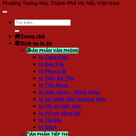
Phường Tương Mai, Thành Phố Hà Nội, Việt Nam
Tìm
kiếm:
Trang chủ
Dịch vụ in ấn
ẤN PHẨM VĂN PHÒNG
In Card Visit
In Kẹp File
In Phong Bì
In Tiêu Đề Thư
In Thẻ Nhựa
In Giấy Khen – Bằng Khen
In bộ nhận diện thương hiệu
In Hồ sơ kiến trúc
In Hồ sơ năng lực
In Tài liệu
In Sách
ẤN PHẨM TIẾP THỊ