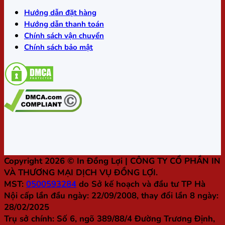
Hướng dẫn đặt hàng
Hướng dẫn thanh toán
Chính sách vận chuyển
Chính sách bảo mật
Copyright 2026 ©
In Đồng Lợi
| CÔNG TY CỔ PHẦN IN
VÀ THƯƠNG MẠI DỊCH VỤ ĐỒNG LỢI.
MST:
0500593284
do Sở kế hoạch và đầu tư TP Hà
Nội cấp lần đầu ngày: 22/09/2008, thay đổi lần 8 ngày:
28/02/2025
Trụ sở chính:
Số 6, ngõ 389/88/4 Đường Trương Định,