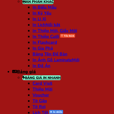
ẤN PHẨM KHÁC
In Biểu Mẫu
In Kỷ Yếu
In Lì Xì
In Lịch
In Thiệp Mời, Giấy Mời
In Thiệp Cưới
In Flashcard
In Gia Phả
Bảng Tên Để Bàn
In Ảnh Gỗ Laminate
In Đồ Án
Bảng giá
BẢNG GIÁ IN NHANH
Card Visit
Thiệp Mời
Voucher
Tờ Gấp
Tờ Rơi
Lịch Tết