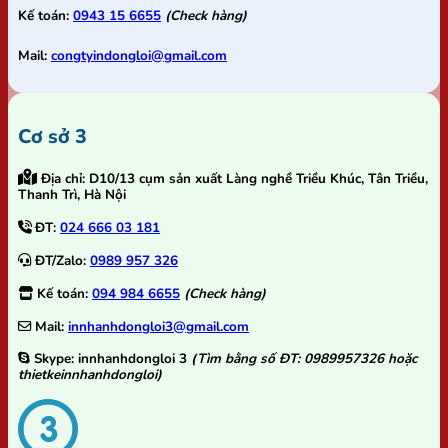
Kế toán:
0943 15 6655
(Check hàng)
Mail:
congtyindongloi@gmail.com
Cơ sở 3
Địa chỉ:
D10/13 cụm sản xuất Làng nghề Triều Khúc, Tân Triều,
Thanh Trì, Hà Nội
ĐT:
024 666 03 181
ĐT/Zalo:
0989 957 326
Kế toán:
094 984 6655
(Check hàng)
Mail:
innhanhdongloi3@gmail.com
Skype:
innhanhdongloi 3
(Tìm bằng số ĐT: 0989957326 hoặc
thietkeinnhanhdongloi)