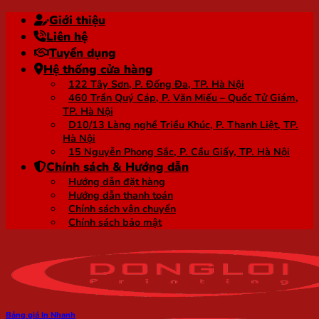
Bỏ
Giới thiệu
qua
Liên hệ
nội
Tuyển dụng
dung
Hệ thống cửa hàng
122 Tây Sơn, P. Đống Đa, TP. Hà Nội
460 Trần Quý Cáp, P. Văn Miếu – Quốc Tử Giám,
TP. Hà Nội
D10/13 Làng nghề Triều Khúc, P. Thanh Liệt, TP.
Hà Nội
15 Nguyễn Phong Sắc, P. Cầu Giấy, TP. Hà Nội
Chính sách & Hướng dẫn
Hướng dẫn đặt hàng
Hướng dẫn thanh toán
Chính sách vận chuyển
Chính sách bảo mật
Bảng giá In Nhanh