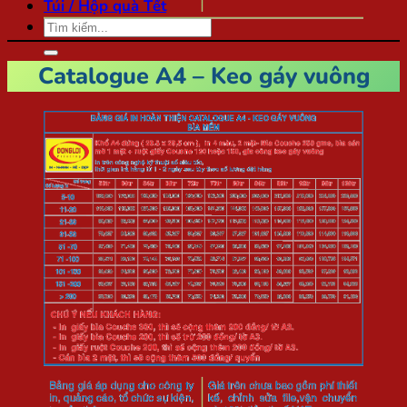
Túi / Hộp quà Tết
Tìm
kiếm:
Catalogue A4 – Keo gáy vuông