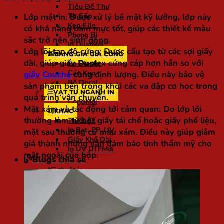
Tiêu Đề Thư
Tờ Gấp
Lớp mặt in:
Được xử lý bề mặt kỹ lưỡng, lớp này
Kẹp File
có khả năng bám mực tốt, giúp các thiết kế màu
Phong Bì
sắc trở nên sinh động.
In Quạt
Lớp lõi tạo độ cứng:
Được cấu tạo từ các sợi giấy
BẢNG GIÁ GIA CÔNG
dài, giúp giấy Duplex cứng cáp hơn hẳn so với
Ép Plastic
Cán Keo
giấy Couche
cùng định lượng. Điều này bảo vệ
Bế Decal
sản phẩm bên trong khỏi các va đập cơ học trong
VẬT TƯ NGÀNH IN
quá trình vận chuyển.
Còng
Mặt xám và tác động tới cảm quan:
Do lớp lõi
KHÁC
thường làm từ bột giấy tái chế hoặc giấy phế liệu,
Thiết Kế
In Bạt, PP, UV
mặt sau thường có màu xám. Điều này giúp giảm
Giấy Khổ Dài
giá thành nhưng vẫn đảm bảo tính thẩm mỹ cho
In UV DTF
mặt ngoài của hộp.
Blogs chia sẻ
Kỹ thuật in
Gia công
Chất liệu ngành in
Kiến thức in ấn
Thư viện mẫu