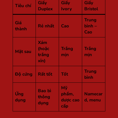
Giấy
Giấy
Giấy
Tiêu chí
Duplex
Ivory
Bristol
Trung
Giá
Rẻ nhất
Cao
bình –
thành
Cao
Xám
(hoặc
Trắng
Trắng
Mặt sau
trắng
mịn
mịn
xỉn)
Trung
Độ cứng
Rất tốt
Tốt
bình
Mỹ
Bao bì
Ứng
phẩm,
Namecar
thông
dụng
dược cao
d, menu
dụng
cấp