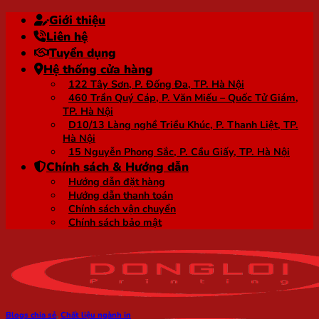
Bỏ
Giới thiệu
qua
Liên hệ
nội
Tuyển dụng
dung
Hệ thống cửa hàng
122 Tây Sơn, P. Đống Đa, TP. Hà Nội
460 Trần Quý Cáp, P. Văn Miếu – Quốc Tử Giám,
TP. Hà Nội
D10/13 Làng nghề Triều Khúc, P. Thanh Liệt, TP.
Hà Nội
15 Nguyễn Phong Sắc, P. Cầu Giấy, TP. Hà Nội
Chính sách & Hướng dẫn
Hướng dẫn đặt hàng
Hướng dẫn thanh toán
Chính sách vận chuyển
Chính sách bảo mật
Blogs chia sẻ
,
Chất liệu ngành in