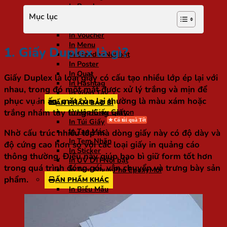
In Brochure
In Tờ Rơi
Mục lục
In Tờ Gấp
In Voucher
In Menu
1. Giấy Duplex là gì?
In Standee
In Poster
In Quạt
Giấy Duplex là loại giấy có cấu tạo nhiều lớp ép lại với
In Hashtag
nhau, trong đó một mặt được xử lý trắng và mịn để
In Vòng Tay
phục vụ in ấn, mặt còn lại thường là màu xám hoặc
ẤN PHẨM BAO BÌ
trắng nhám tùy từng dòng giấy.
In Hộp Giấy Carton
In Túi Giấy
In Tag Mác
Nhờ cấu trúc nhiều lớp mà dòng giấy này có độ dày và
In Tem Nhãn
độ cứng cao hơn so với các loại giấy in quảng cáo
In Sticker
thông thường. Điều này giúp bao bì giữ form tốt hơn
In UV DTF
trong quá trình đóng gói, vận chuyển và trưng bày sản
In Tem Nhựa Phủ Epoxy
phẩm.
ẤN PHẨM KHÁC
In Biểu Mẫu
In Kỷ Yếu
In Lì Xì
In Lịch