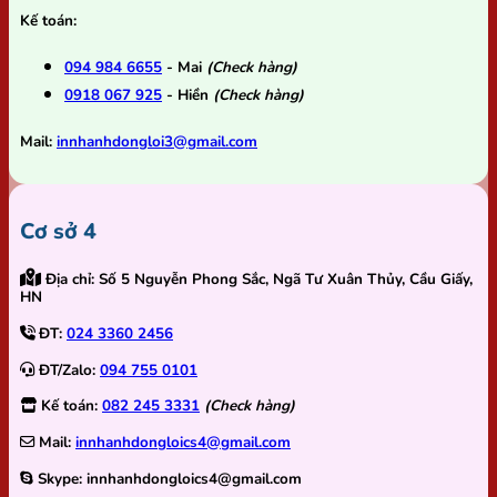
Kế toán:
094 984 6655
- Mai
(Check hàng)
0918 067 925
- Hiền
(Check hàng)
Mail:
innhanhdongloi3@gmail.com
Cơ sở 4
Địa chỉ:
Số 5 Nguyễn Phong Sắc, Ngã Tư Xuân Thủy, Cầu Giấy,
HN
ĐT:
024 3360 2456
ĐT/Zalo:
094 755 0101
Kế toán:
082 245 3331
(Check hàng)
Mail:
innhanhdongloics4@gmail.com
Skype:
innhanhdongloics4@gmail.com