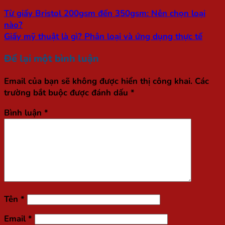
Từ giấy Bristol 200gsm đến 350gsm: Nên chọn loại
nào?
Giấy mỹ thuật là gì? Phân loại và ứng dụng thực tế
Để lại một bình luận
Email của bạn sẽ không được hiển thị công khai.
Các
trường bắt buộc được đánh dấu
*
Bình luận
*
Tên
*
Email
*