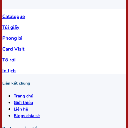
Catalogue
Túi giấy
Phong bì
Card Visit
Tờ rơi
In lịch
Liên kết chung
Trang chủ
Giới thiệu
Liên hệ
Blogs chia sẻ