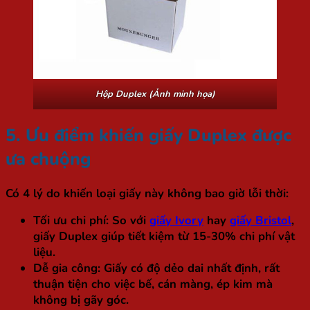
Hộp Duplex (Ảnh minh họa)
5. Ưu điểm khiến giấy Duplex được
ưa chuộng
Có 4 lý do khiến loại giấy này không bao giờ lỗi thời:
Tối ưu chi phí:
So với
giấy Ivory
hay
giấy Bristol
,
giấy Duplex giúp tiết kiệm từ 15-30% chi phí vật
liệu.
Dễ gia công:
Giấy có độ dẻo dai nhất định, rất
thuận tiện cho việc bế, cán màng, ép kim mà
không bị gãy góc.