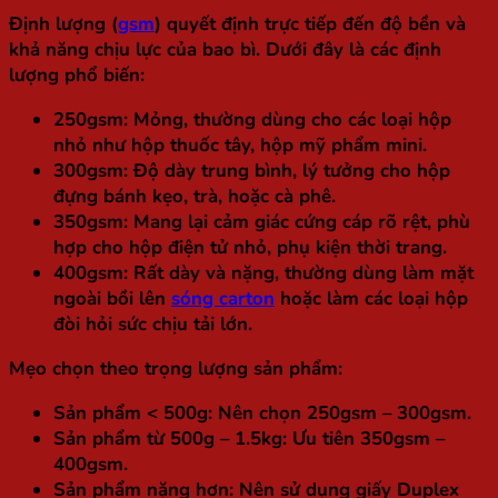
Định lượng (
gsm
) quyết định trực tiếp đến độ bền và
khả năng chịu lực của bao bì. Dưới đây là các định
lượng phổ biến:
250gsm:
Mỏng, thường dùng cho các loại hộp
nhỏ như hộp thuốc tây, hộp mỹ phẩm mini.
300gsm:
Độ dày trung bình, lý tưởng cho hộp
đựng bánh kẹo, trà, hoặc cà phê.
350gsm:
Mang lại cảm giác cứng cáp rõ rệt, phù
hợp cho hộp điện tử nhỏ, phụ kiện thời trang.
400gsm:
Rất dày và nặng, thường dùng làm mặt
ngoài bồi lên
sóng carton
hoặc làm các loại hộp
đòi hỏi sức chịu tải lớn.
Mẹo chọn theo trọng lượng sản phẩm:
Sản phẩm < 500g: Nên chọn 250gsm – 300gsm.
Sản phẩm từ 500g – 1.5kg: Ưu tiên 350gsm –
400gsm.
Sản phẩm nặng hơn: Nên sử dụng giấy Duplex