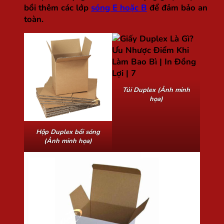
bồi thêm các lớp
sóng E hoặc B
để đảm bảo an
toàn.
Túi Duplex (Ảnh minh
họa)
Hộp Duplex bồi sóng
(Ảnh minh họa)