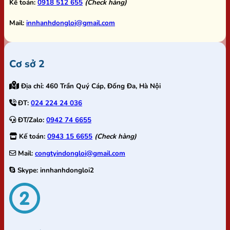
Kế toán:
0918 512 655
(Check hàng)
Mail:
innhanhdongloi@gmail.com
Cơ sở 2
Địa chỉ:
460 Trần Quý Cáp, Đống Đa, Hà Nội
ĐT:
024 224 24 036
ĐT/Zalo:
0942 74 6655
Kế toán:
0943 15 6655
(Check hàng)
Mail:
congtyindongloi@gmail.com
Skype:
innhanhdongloi2