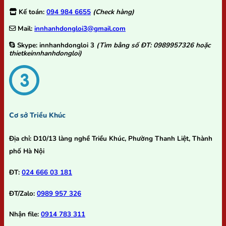
Kế toán:
094 984 6655
(Check hàng)
Mail:
innhanhdongloi3@gmail.com
Skype:
innhanhdongloi 3
(Tìm bằng số ĐT: 0989957326 hoặc
thietkeinnhanhdongloi)
Cơ sở Triều Khúc
Địa chỉ:
D10/13 làng nghề Triều Khúc, Phường Thanh Liệt, Thành
phố Hà Nội
ĐT:
024 666 03 181
ĐT/Zalo:
0989 957 326
Nhận file:
0914 783 311