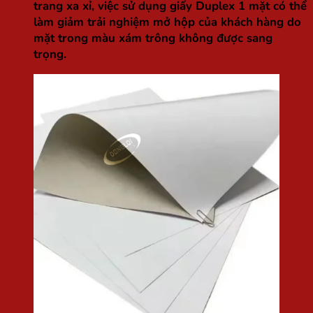
trang xa xỉ, việc sử dụng giấy Duplex 1 mặt có thể
làm giảm trải nghiệm mở hộp của khách hàng do
mặt trong màu xám trông không được sang
trọng.