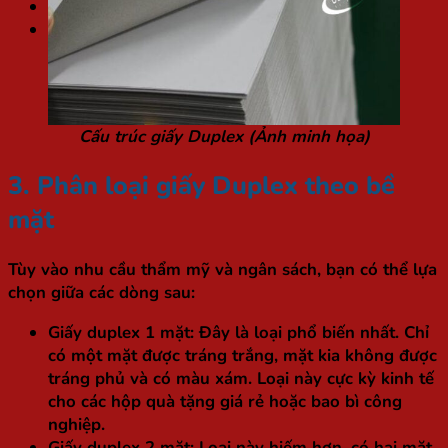
Túi / Hộp quà Tết
Tìm
kiếm:
Cấu trúc giấy Duplex (Ảnh minh họa)
3. Phân loại giấy Duplex theo bề
mặt
Tùy vào nhu cầu thẩm mỹ và ngân sách, bạn có thể lựa
chọn giữa các dòng sau:
Giấy duplex 1 mặt:
Đây là loại phổ biến nhất. Chỉ
có một mặt được tráng trắng, mặt kia không được
tráng phủ và có màu xám. Loại này cực kỳ kinh tế
cho các hộp quà tặng giá rẻ hoặc bao bì công
nghiệp.
Giấy duplex 2 mặt:
Loại này hiếm hơn, có hai mặt