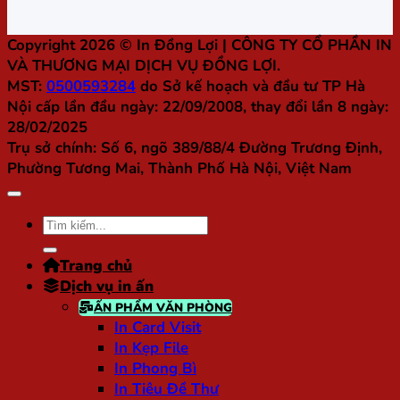
Copyright 2026 ©
In Đồng Lợi
| CÔNG TY CỔ PHẦN IN
VÀ THƯƠNG MẠI DỊCH VỤ ĐỒNG LỢI.
MST:
0500593284
do Sở kế hoạch và đầu tư TP Hà
Nội cấp lần đầu ngày: 22/09/2008, thay đổi lần 8 ngày:
28/02/2025
Trụ sở chính:
Số 6, ngõ 389/88/4 Đường Trương Định,
Phường Tương Mai, Thành Phố Hà Nội, Việt Nam
Tìm
kiếm:
Trang chủ
Dịch vụ in ấn
ẤN PHẨM VĂN PHÒNG
In Card Visit
In Kẹp File
In Phong Bì
In Tiêu Đề Thư