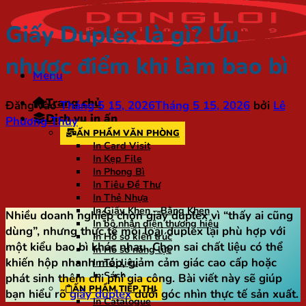
Giấy Duplex là gì? Ưu
nhược điểm khi làm bao bì
Menu
Trang chủ
Đăng vào
Tháng 5 15, 2026
Tháng 5 15, 2026
bởi
Lê
Dịch vụ in ấn
Phương Thùy
ẤN PHẨM VĂN PHÒNG
In Card Visit
In Kẹp File
In Phong Bì
In Tiêu Đề Thư
In Thẻ Nhựa
In Giấy Khen – Bằng Khen
Nhiều doanh nghiệp chọn giấy duplex vì “thấy ai cũng
In bộ nhận diện thương hiệu
dùng”, nhưng thực tế mỗi loại duplex lại phù hợp với
In Hồ sơ kiến trúc
một kiểu bao bì khác nhau. Chọn sai chất liệu có thể
In Hồ sơ năng lực
khiến hộp nhanh móp, giảm cảm giác cao cấp hoặc
In Tài liệu
In Sách
phát sinh thêm chi phí gia công. Bài viết này sẽ giúp
ẤN PHẨM TIẾP THỊ
bạn hiểu rõ
giấy duplex
dưới góc nhìn thực tế sản xuất.
In Catalogue