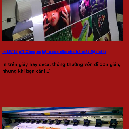
In UV là gì? Công nghệ in cao cấp cho bề mặt đặc biệt
In trên giấy hay decal thông thường vốn dĩ đơn giản,
nhưng khi bạn cần[...]