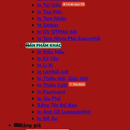
In Túi Giấy
In Tag Mác
In Tem Nhãn
In Sticker
In UV DTF
In Tem Nhựa Phủ Epoxy
ẤN PHẨM KHÁC
In Biểu Mẫu
In Kỷ Yếu
In Lì Xì
In Lịch
In Thiệp Mời, Giấy Mời
In Thiệp Cưới
In Flashcard
In Gia Phả
Bảng Tên Để Bàn
In Ảnh Gỗ Laminate
In Đồ Án
Bảng giá