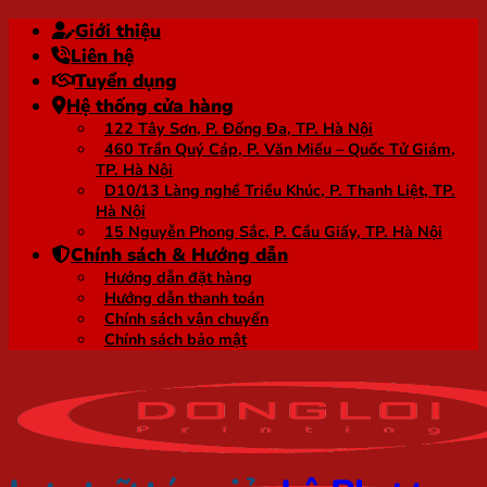
Bỏ
Giới thiệu
qua
Liên hệ
nội
Tuyển dụng
dung
Hệ thống cửa hàng
122 Tây Sơn, P. Đống Đa, TP. Hà Nội
460 Trần Quý Cáp, P. Văn Miếu – Quốc Tử Giám,
TP. Hà Nội
D10/13 Làng nghề Triều Khúc, P. Thanh Liệt, TP.
Hà Nội
15 Nguyễn Phong Sắc, P. Cầu Giấy, TP. Hà Nội
Chính sách & Hướng dẫn
Hướng dẫn đặt hàng
Hướng dẫn thanh toán
Chính sách vận chuyển
Chính sách bảo mật