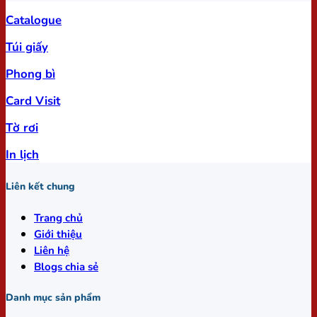
Catalogue
Túi giấy
Phong bì
Card Visit
Tờ rơi
In lịch
Liên kết chung
Trang chủ
Giới thiệu
Liên hệ
Blogs chia sẻ
Danh mục sản phẩm