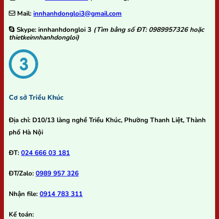
Mail:
innhanhdongloi3@gmail.com
Skype:
innhanhdongloi 3
(Tìm bằng số ĐT: 0989957326 hoặc
thietkeinnhanhdongloi)
Cơ sở Triều Khúc
Địa chỉ:
D10/13 làng nghề Triều Khúc, Phường Thanh Liệt, Thành
phố Hà Nội
ĐT:
024 666 03 181
ĐT/Zalo:
0989 957 326
Nhận file:
0914 783 311
Kế toán: