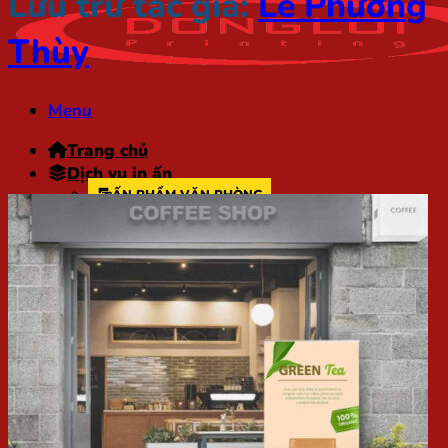
Lưu trữ tác giả:
Lê Phương
Thùy
Menu
Trang chủ
Dịch vụ in ấn
ẤN PHẨM VĂN PHÒNG
In Card Visit
In Kẹp File
In Phong Bì
In Tiêu Đề Thư
In Thẻ Nhựa
In Giấy Khen – Bằng Khen
In bộ nhận diện thương hiệu
In Hồ sơ kiến trúc
In Hồ sơ năng lực
In Tài liệu
In Sách
ẤN PHẨM TIẾP THỊ
In Catalogue