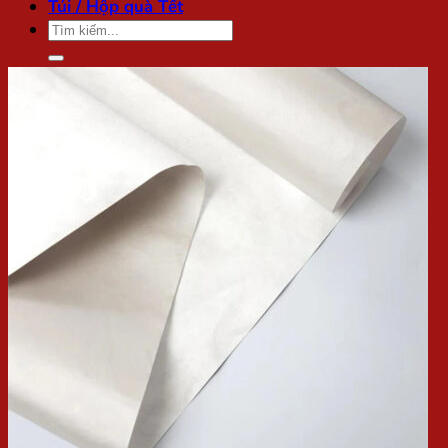
Túi / Hộp quà Tết
Tìm
kiếm: