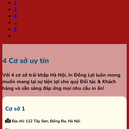
2
3
4
…
6
4 Cơ sở uy tín
Với 4 cơ sở trải khắp Hà Nội,
In Đồng Lợi
luôn mong
muốn mang lại sự tiện lợi cho quý Đối tác & Khách
hàng và sẵn sàng đáp ứng mọi nhu cầu in ấn!
Cơ sở 1
Địa chỉ:
122 Tây Sơn, Đống Đa, Hà Nội