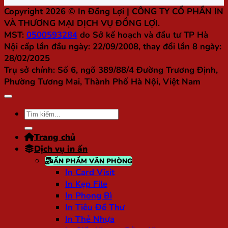
Copyright 2026 ©
In Đồng Lợi
| CÔNG TY CỔ PHẦN IN
VÀ THƯƠNG MẠI DỊCH VỤ ĐỒNG LỢI.
MST:
0500593284
do Sở kế hoạch và đầu tư TP Hà
Nội cấp lần đầu ngày: 22/09/2008, thay đổi lần 8 ngày:
28/02/2025
Trụ sở chính:
Số 6, ngõ 389/88/4 Đường Trương Định,
Phường Tương Mai, Thành Phố Hà Nội, Việt Nam
Tìm
kiếm:
Trang chủ
Dịch vụ in ấn
ẤN PHẨM VĂN PHÒNG
In Card Visit
In Kẹp File
In Phong Bì
In Tiêu Đề Thư
In Thẻ Nhựa