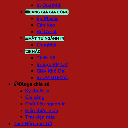
In Quạt
BẢNG GIÁ GIA CÔNG
Ép Plastic
Cán Keo
Bế Decal
VẬT TƯ NGÀNH IN
Còng
KHÁC
Thiết Kế
In Bạt, PP, UV
Giấy Khổ Dài
In UV DTF
Blogs chia sẻ
Kỹ thuật in
Gia công
Chất liệu ngành in
Kiến thức in ấn
Thư viện mẫu
Túi / Hộp quà Tết