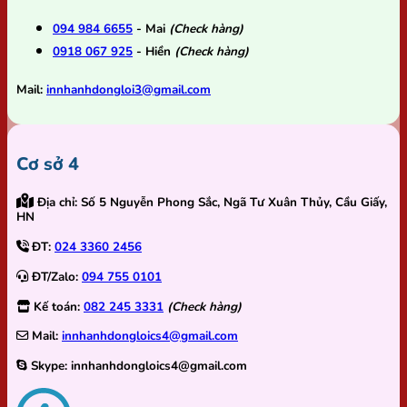
094 984 6655
- Mai
(Check hàng)
0918 067 925
- Hiền
(Check hàng)
Mail:
innhanhdongloi3@gmail.com
Cơ sở 4
Địa chỉ:
Số 5 Nguyễn Phong Sắc, Ngã Tư Xuân Thủy, Cầu Giấy,
HN
ĐT:
024 3360 2456
ĐT/Zalo:
094 755 0101
Kế toán:
082 245 3331
(Check hàng)
Mail:
innhanhdongloics4@gmail.com
Skype:
innhanhdongloics4@gmail.com