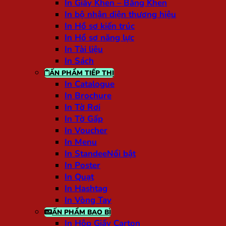
In Giấy Khen – Bằng Khen
In bộ nhận diện thương hiệu
In Hồ sơ kiến trúc
In Hồ sơ năng lực
In Tài liệu
In Sách
ẤN PHẨM TIẾP THỊ
In Catalogue
In Brochure
In Tờ Rơi
In Tờ Gấp
In Voucher
In Menu
In Standee
In Poster
In Quạt
In Hashtag
In Vòng Tay
ẤN PHẨM BAO BÌ
In Hộp Giấy Carton