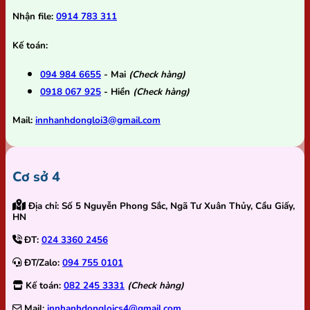
Nhận file:
0914 783 311
Kế toán:
094 984 6655
- Mai
(Check hàng)
0918 067 925
- Hiền
(Check hàng)
Mail:
innhanhdongloi3@gmail.com
Cơ sở 4
Địa chỉ:
Số 5 Nguyễn Phong Sắc, Ngã Tư Xuân Thủy, Cầu Giấy,
HN
ĐT:
024 3360 2456
ĐT/Zalo:
094 755 0101
Kế toán:
082 245 3331
(Check hàng)
Mail:
innhanhdongloics4@gmail.com