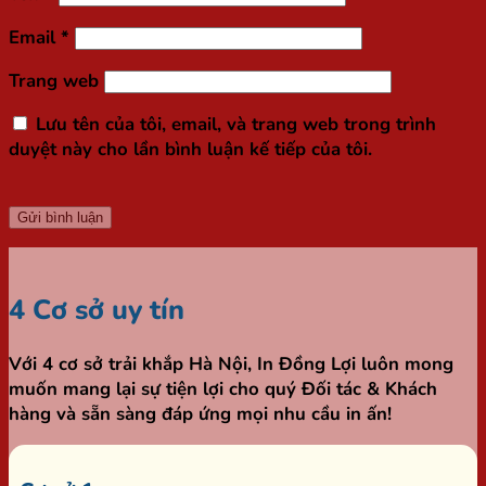
Email
*
Trang web
Lưu tên của tôi, email, và trang web trong trình
duyệt này cho lần bình luận kế tiếp của tôi.
4 Cơ sở uy tín
Với 4 cơ sở trải khắp Hà Nội,
In Đồng Lợi
luôn mong
muốn mang lại sự tiện lợi cho quý Đối tác & Khách
hàng và sẵn sàng đáp ứng mọi nhu cầu in ấn!