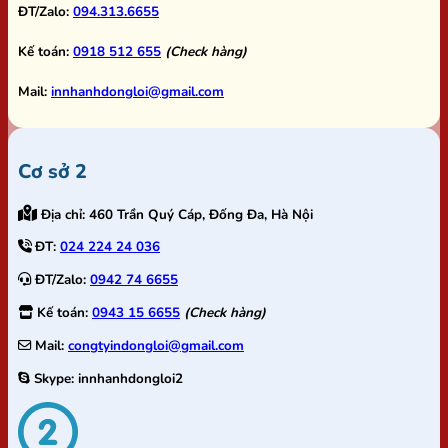
ĐT/Zalo:
094.313.6655
Kế toán:
0918 512 655
(Check hàng)
Mail:
innhanhdongloi@gmail.com
Cơ sở 2
Địa chỉ:
460 Trần Quý Cáp, Đống Đa, Hà Nội
ĐT:
024 224 24 036
ĐT/Zalo:
0942 74 6655
Kế toán:
0943 15 6655
(Check hàng)
Mail:
congtyindongloi@gmail.com
Skype:
innhanhdongloi2