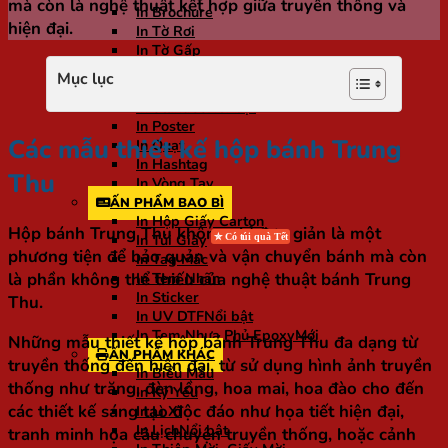
mà còn là nghệ thuật kết hợp giữa truyền thống và
In Brochure
hiện đại.
In Tờ Rơi
In Tờ Gấp
In Voucher
Mục lục
In Menu
In Standee
In Poster
Các mẫu thiết kế hộp bánh Trung
In Quạt
In Hashtag
Thu
In Vòng Tay
ẤN PHẨM BAO BÌ
In Hộp Giấy Carton
Hộp bánh Trung Thu không chỉ đơn giản là một
In Túi Giấy
phương tiện để bảo quản và vận chuyển bánh mà còn
In Tag Mác
là phần không thể thiếu của nghệ thuật bánh Trung
In Tem Nhãn
In Sticker
Thu.
In UV DTF
In Tem Nhựa Phủ Epoxy
Những mẫu thiết kế hộp bánh Trung Thu đa dạng từ
ẤN PHẨM KHÁC
truyền thống đến hiện đại, từ sử dụng hình ảnh truyền
In Biểu Mẫu
thống như trăng, đèn lồng, hoa mai, hoa đào cho đến
In Kỷ Yếu
các thiết kế sáng tạo độc đáo như họa tiết hiện đại,
In Lì Xì
In Lịch
tranh minh họa câu chuyện truyền thống, hoặc cảnh