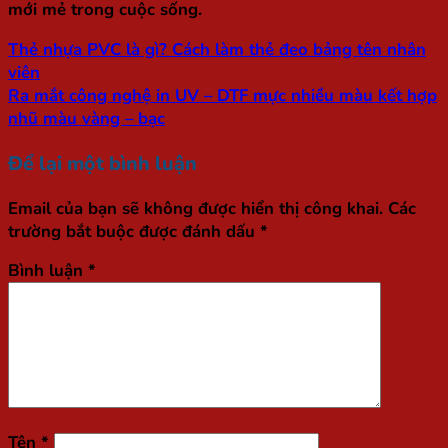
mới mẻ trong cuộc sống.
Thẻ nhựa PVC là gì? Cách làm thẻ đeo bảng tên nhân
viên
Ra mắt công nghệ in UV – DTF mực nhiều màu kết hợp
nhũ màu vàng – bạc
Để lại một bình luận
Email của bạn sẽ không được hiển thị công khai.
Các
trường bắt buộc được đánh dấu
*
Bình luận
*
Tên
*