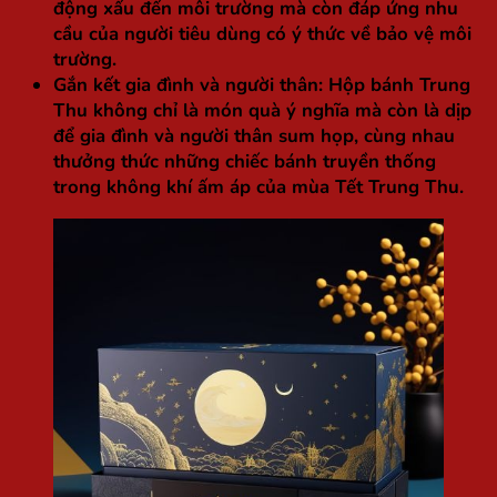
động xấu đến môi trường mà còn đáp ứng nhu
cầu của người tiêu dùng có ý thức về bảo vệ môi
trường.
Gắn kết gia đình và người thân
: Hộp bánh Trung
Thu không chỉ là món quà ý nghĩa mà còn là dịp
để gia đình và người thân sum họp, cùng nhau
thưởng thức những chiếc bánh truyền thống
trong không khí ấm áp của mùa Tết Trung Thu.