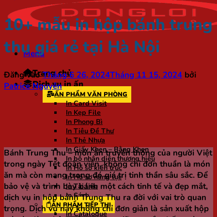
10+ mẫu in hộp bánh trung
thu giá rẻ tại Hà Nội
Menu
Trang chủ
Đăng vào
Tháng 6 26, 2024
Tháng 11 15, 2024
bởi
Dịch vụ in ấn
Patrice Nguyên
ẤN PHẨM VĂN PHÒNG
In Card Visit
In Kẹp File
In Phong Bì
In Tiêu Đề Thư
In Thẻ Nhựa
In Giấy Khen – Bằng Khen
Bánh Trung Thu – món ăn truyền thống của người Việt
In bộ nhận diện thương hiệu
trong ngày Tết đoàn viên, không chỉ đơn thuần là món
In Hồ sơ kiến trúc
ăn mà còn mang trong đó giá trị tinh thần sâu sắc. Để
In Hồ sơ năng lực
bảo vệ và trình bày bánh một cách tinh tế và đẹp mắt,
In Tài liệu
In Sách
dịch vụ in hộp bánh Trung Thu ra đời với vai trò quan
ẤN PHẨM TIẾP THỊ
trọng. Dịch vụ này không chỉ đơn giản là sản xuất hộp
In Catalogue