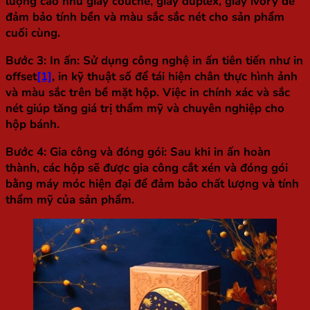
lượng cao như giấy couche, giấy duplex, giấy ivory để
đảm bảo tính bền và màu sắc sắc nét cho sản phẩm
cuối cùng.
Bước 3: In ấn
: Sử dụng công nghệ in ấn tiên tiến như in
offset
[1]
, in kỹ thuật số để tái hiện chân thực hình ảnh
và màu sắc trên bề mặt hộp. Việc in chính xác và sắc
nét giúp tăng giá trị thẩm mỹ và chuyên nghiệp cho
hộp bánh.
Bước 4: Gia công và đóng gói
: Sau khi in ấn hoàn
thành, các hộp sẽ được gia công cắt xén và đóng gói
bằng máy móc hiện đại để đảm bảo chất lượng và tính
thẩm mỹ của sản phẩm.