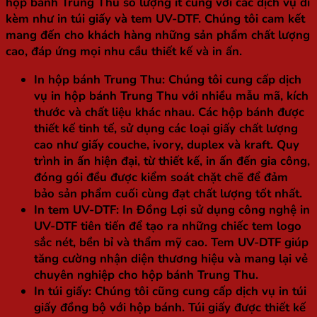
hộp bánh Trung Thu số lượng ít cùng với các dịch vụ đi
kèm như in túi giấy và tem UV-DTF. Chúng tôi cam kết
mang đến cho khách hàng những sản phẩm chất lượng
cao, đáp ứng mọi nhu cầu thiết kế và in ấn.
In hộp bánh Trung Thu
: Chúng tôi cung cấp dịch
vụ in hộp bánh Trung Thu với nhiều mẫu mã, kích
thước và chất liệu khác nhau. Các hộp bánh được
thiết kế tinh tế, sử dụng các loại giấy chất lượng
cao như giấy couche, ivory, duplex và kraft. Quy
trình in ấn hiện đại, từ thiết kế, in ấn đến gia công,
đóng gói đều được kiểm soát chặt chẽ để đảm
bảo sản phẩm cuối cùng đạt chất lượng tốt nhất.
In tem UV-DTF
: In Đồng Lợi sử dụng công nghệ in
UV-DTF tiên tiến để tạo ra những chiếc tem logo
sắc nét, bền bỉ và thẩm mỹ cao. Tem UV-DTF giúp
tăng cường nhận diện thương hiệu và mang lại vẻ
chuyên nghiệp cho hộp bánh Trung Thu.
In túi giấy
: Chúng tôi cũng cung cấp dịch vụ in túi
giấy đồng bộ với hộp bánh. Túi giấy được thiết kế