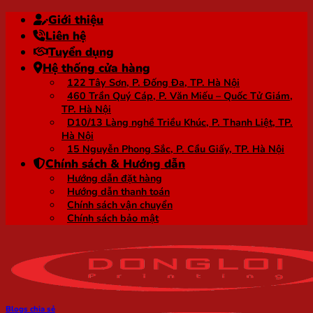
Bỏ
Giới thiệu
qua
Liên hệ
nội
Tuyển dụng
dung
Hệ thống cửa hàng
122 Tây Sơn, P. Đống Đa, TP. Hà Nội
460 Trần Quý Cáp, P. Văn Miếu – Quốc Tử Giám,
TP. Hà Nội
D10/13 Làng nghề Triều Khúc, P. Thanh Liệt, TP.
Hà Nội
15 Nguyễn Phong Sắc, P. Cầu Giấy, TP. Hà Nội
Chính sách & Hướng dẫn
Hướng dẫn đặt hàng
Hướng dẫn thanh toán
Chính sách vận chuyển
Chính sách bảo mật
Blogs chia sẻ