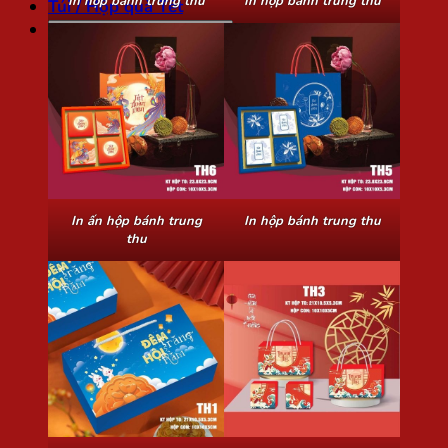
In hộp bánh trung thu
In hộp bánh trung thu
Túi / Hộp quà Tết
Tìm
kiếm:
In ấn hộp bánh trung
In hộp bánh trung thu
thu