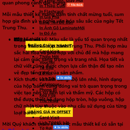
In Thiệp Mời, Giấy Mời
quan phong cảnh đặc trưng.
In Thiệp Cưới
In Flashcard
Mỗi mẫu thiết kế mang đậm tính chất mừng tuổi, sum
In Gia Phả
họp gia đình và ý nghĩa văn hóa sâu sắc của ngày Tết
Bảng Tên Để Bàn
Trung Thu.
In Ảnh Gỗ Laminate
In Đồ Án
Yếu tố thiết kế
: Màu sắc là yếu tố quan trọng nhất
Bảng giá
trong thiết kế hộp bánh Trung Thu. Phối hợp màu
BẢNG GIÁ IN NHANH
Card Visit
sắc hài hòa và phù hợp với chủ đề mà hộp mang
Thiệp Mời
lại cảm giác sang trọng và trang nhã. Họa tiết và
Voucher
chữ viết cũng được chọn lựa cẩn thận để tạo nên
Tờ Gấp
vẻ đẹp tổng thể của sản phẩm.
Tờ Rơi
Kích thước và hình dáng
: Độ lớn nhỏ, hình dạng
Lịch Tết
Catalogue
của hộp bánh cũng đóng vai trò quan trọng trong
Phong Bì
việc tạo nên sự tiện lợi và thẩm mỹ. Các hộp có
Kẹp File
thể được thiết kế dạng hộp tròn, hộp vuông, hộp
Thẻ Nhựa
chữ nhật tùy thuộc vào nhu cầu sử dụng của từng
Lì Xì
loại bánh.
BẢNG GIÁ IN OFFSET
Card Visit
Lịch Tết
Mời Quý khách tham khảo các mẫu thiết kế có sẵn tại
Tờ Rơi