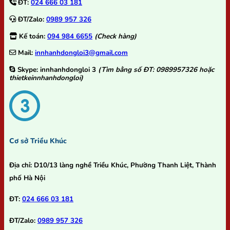
ĐT:
024 666 03 181
ĐT/Zalo:
0989 957 326
Kế toán:
094 984 6655
(Check hàng)
Mail:
innhanhdongloi3@gmail.com
Skype:
innhanhdongloi 3
(Tìm bằng số ĐT: 0989957326 hoặc
thietkeinnhanhdongloi)
Cơ sở Triều Khúc
Địa chỉ:
D10/13 làng nghề Triều Khúc, Phường Thanh Liệt, Thành
phố Hà Nội
ĐT:
024 666 03 181
ĐT/Zalo:
0989 957 326