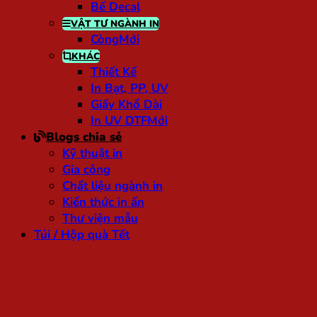
Bế Decal
VẬT TƯ NGÀNH IN
Còng
KHÁC
Thiết Kế
In Bạt, PP, UV
Giấy Khổ Dài
In UV DTF
Blogs chia sẻ
Kỹ thuật in
Gia công
Chất liệu ngành in
Kiến thức in ấn
Thư viện mẫu
Túi / Hộp quà Tết