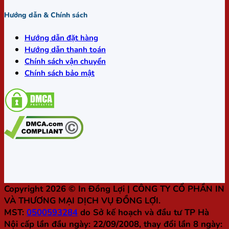
Hướng dẫn & Chính sách
Hướng dẫn đặt hàng
Hướng dẫn thanh toán
Chính sách vận chuyển
Chính sách bảo mật
Copyright 2026 ©
In Đồng Lợi
| CÔNG TY CỔ PHẦN IN
VÀ THƯƠNG MẠI DỊCH VỤ ĐỒNG LỢI.
MST:
0500593284
do Sở kế hoạch và đầu tư TP Hà
Nội cấp lần đầu ngày: 22/09/2008, thay đổi lần 8 ngày: