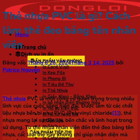
Thẻ nhựa PVC là gì? Cách
làm thẻ đeo bảng tên nhân
Menu
viên
Trang chủ
Dịch vụ in ấn
ẤN PHẨM VĂN PHÒNG
Đăng vào
Tháng 6 26, 2024
Tháng 3 14, 2025
bởi
In Card Visit
Patrice Nguyên
In Kẹp File
In Phong Bì
In Tiêu Đề Thư
In Thẻ Nhựa
In Giấy Khen – Bằng Khen
Thẻ nhựa
PVC là một công cụ quan trọng trong nhiều
In bộ nhận diện thương hiệu
lĩnh vực của cuộc sống hiện đại. Được làm từ các chất
In Hồ sơ kiến trúc
liệu nhựa bền bỉ như PVC (Polyvinyl chloride
[1]
), thẻ
In Hồ sơ năng lực
nhựa mang lại sự tiện lợi, bền chắc và linh hoạt trong
In Tài liệu
In Sách
sử dụng. Từ thẻ nhựa nhân viên đến thẻ đeo bảng tên
ẤN PHẨM TIẾP THỊ
nhựa, các loại thẻ này không chỉ giúp nhận diện mà
In Catalogue