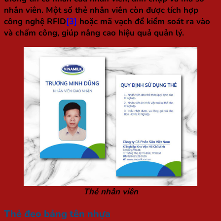
nhân viên. Một số thẻ nhân viên còn được tích hợp
công nghệ RFID
[3]
hoặc mã vạch để kiểm soát ra vào
và chấm công, giúp nâng cao hiệu quả quản lý.
Thẻ nhân viên
Thẻ đeo bảng tên nhựa