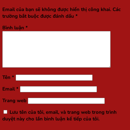
Email của bạn sẽ không được hiển thị công khai.
Các
trường bắt buộc được đánh dấu
*
Bình luận
*
Tên
*
Email
*
Trang web
Lưu tên của tôi, email, và trang web trong trình
duyệt này cho lần bình luận kế tiếp của tôi.