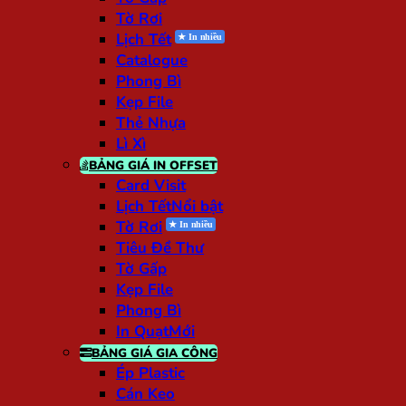
Tờ Rơi
Lịch Tết
Catalogue
Phong Bì
Kẹp File
Thẻ Nhựa
Lì Xì
BẢNG GIÁ IN OFFSET
Card Visit
Lịch Tết
Tờ Rơi
Tiêu Đề Thư
Tờ Gấp
Kẹp File
Phong Bì
In Quạt
BẢNG GIÁ GIA CÔNG
Ép Plastic
Cán Keo