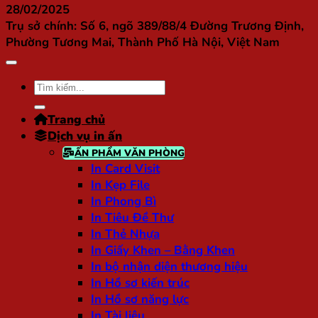
28/02/2025
Trụ sở chính:
Số 6, ngõ 389/88/4 Đường Trương Định,
Phường Tương Mai, Thành Phố Hà Nội, Việt Nam
Tìm
kiếm:
Trang chủ
Dịch vụ in ấn
ẤN PHẨM VĂN PHÒNG
In Card Visit
In Kẹp File
In Phong Bì
In Tiêu Đề Thư
In Thẻ Nhựa
In Giấy Khen – Bằng Khen
In bộ nhận diện thương hiệu
In Hồ sơ kiến trúc
In Hồ sơ năng lực
In Tài liệu