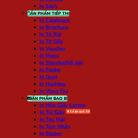
In Sách
ẤN PHẨM TIẾP THỊ
In Catalogue
In Brochure
In Tờ Rơi
In Tờ Gấp
In Voucher
In Menu
In Standee
In Poster
In Quạt
In Hashtag
In Vòng Tay
ẤN PHẨM BAO BÌ
In Hộp Giấy Carton
In Túi Giấy
In Tag Mác
In Tem Nhãn
In Sticker