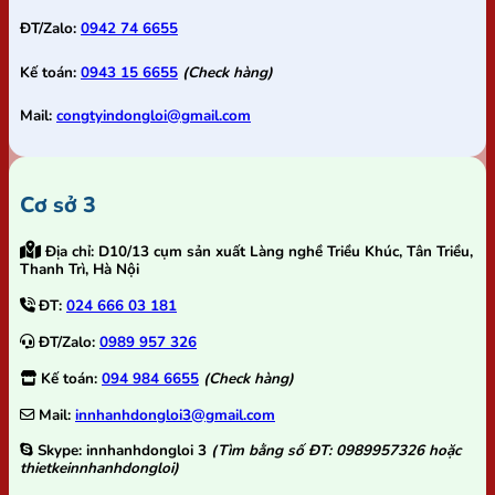
ĐT/Zalo:
0942 74 6655
Kế toán:
0943 15 6655
(Check hàng)
Mail:
congtyindongloi@gmail.com
Cơ sở 3
Địa chỉ:
D10/13 cụm sản xuất Làng nghề Triều Khúc, Tân Triều,
Thanh Trì, Hà Nội
ĐT:
024 666 03 181
ĐT/Zalo:
0989 957 326
Kế toán:
094 984 6655
(Check hàng)
Mail:
innhanhdongloi3@gmail.com
Skype:
innhanhdongloi 3
(Tìm bằng số ĐT: 0989957326 hoặc
thietkeinnhanhdongloi)