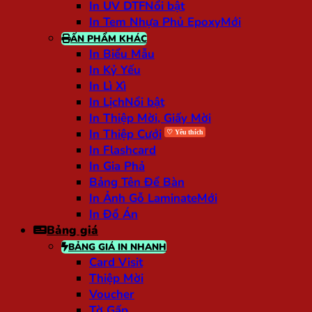
In UV DTF
In Tem Nhựa Phủ Epoxy
ẤN PHẨM KHÁC
In Biểu Mẫu
In Kỷ Yếu
In Lì Xì
In Lịch
In Thiệp Mời, Giấy Mời
In Thiệp Cưới
In Flashcard
In Gia Phả
Bảng Tên Để Bàn
In Ảnh Gỗ Laminate
In Đồ Án
Bảng giá
BẢNG GIÁ IN NHANH
Card Visit
Thiệp Mời
Voucher
Tờ Gấp