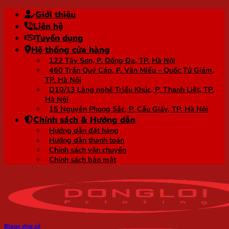
Bỏ
Giới thiệu
qua
Liên hệ
nội
Tuyển dụng
dung
Hệ thống cửa hàng
122 Tây Sơn, P. Đống Đa, TP. Hà Nội
460 Trần Quý Cáp, P. Văn Miếu – Quốc Tử Giám,
TP. Hà Nội
D10/13 Làng nghề Triều Khúc, P. Thanh Liệt, TP.
Hà Nội
15 Nguyễn Phong Sắc, P. Cầu Giấy, TP. Hà Nội
Chính sách & Hướng dẫn
Hướng dẫn đặt hàng
Hướng dẫn thanh toán
Chính sách vận chuyển
Chính sách bảo mật
Blogs chia sẻ