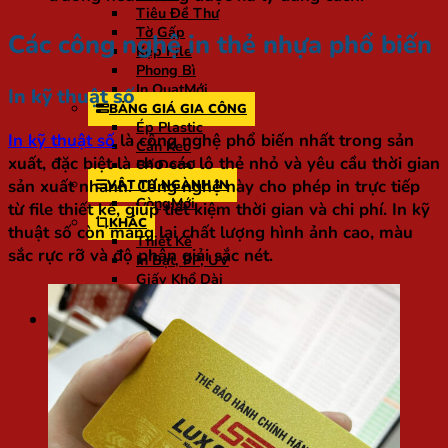
Tiêu Đề Thư
Tờ Gấp
Các công nghệ in thẻ nhựa phổ biến
Kẹp File
Phong Bì
In Quạt
In kỹ thuật số
BẢNG GIÁ GIA CÔNG
Ép Plastic
In kỹ thuật số
là công nghệ phổ biến nhất trong sản
Cán Keo
xuất, đặc biệt là cho các lô thẻ nhỏ và yêu cầu thời gian
Bế Decal
sản xuất nhanh. Công nghệ này cho phép in trực tiếp
VẬT TƯ NGÀNH IN
Còng
từ file thiết kế, giúp tiết kiệm thời gian và chi phí. In kỹ
KHÁC
thuật số còn mang lại chất lượng hình ảnh cao, màu
Thiết Kế
sắc rực rỡ và độ phân giải sắc nét.
In Bạt, PP, UV
Giấy Khổ Dài
In UV DTF
Blogs chia sẻ
Kỹ thuật in
Gia công
Chất liệu ngành in
Kiến thức in ấn
Thư viện mẫu