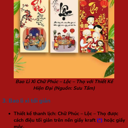
Bao Lì Xì Chữ Phúc – Lộc – Thọ với Thiết Kế
Hiện Đại (Nguồn: Sưu Tầm)
3. Bao lì xì tối giản
Thiết kế thanh lịch:
Chữ Phúc – Lộc – Thọ được
cách điệu tối giản trên nền giấy kraft
(*)
hoặc giấy
mộc.