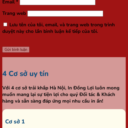
Email
*
Trang web
Lưu tên của tôi, email, và trang web trong trình
duyệt này cho lần bình luận kế tiếp của tôi.
4 Cơ sở uy tín
Với 4 cơ sở trải khắp Hà Nội,
In Đồng Lợi
luôn mong
muốn mang lại sự tiện lợi cho quý Đối tác & Khách
hàng và sẵn sàng đáp ứng mọi nhu cầu in ấn!
Cơ sở 1