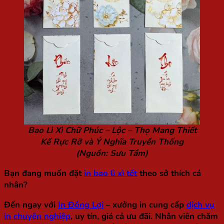
Bao Lì Xì Chữ Phúc – Lộc – Thọ Mang Thiết
Kế Rực Rỡ và Ý Nghĩa Truyền Thống
(Nguồn: Sưu Tầm)
Bạn đang muốn đặt
in bao lì xì tết
theo sở thích cá
nhân?
Đến ngay với
In Đồng Lợi
– xưởng in cung cấp
dịch vụ
in chuyên nghiệp
, uy tín, giá cả ưu đãi. Nhân viên chăm