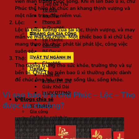
viên mãn trong cuộc sống. Khi in lên bao lì xì, chữ
Tiêu Đề Thư
Phúc thể hiện lời chúc an khang thịnh vượng và
Tờ Gấp
một năm tràn đầy niềm vui.
Kẹp File
Lộc:
Phong Bì
In Quạt
Lộc là biểu tượng của tài lộc, thịnh vượng, và may
BẢNG GIÁ GIA CÔNG
mắn về mặt tài chính. Một chiếc bao lì xì chữ Lộc
Ép Plastic
mang theo lời chúc phát tài phát lộc, công việc
Cán Keo
suôn sẻ.
Bế Decal
Thọ:
VẬT TƯ NGÀNH IN
Còng
Thọ tượng trưng cho sức khỏe, trường thọ và sự
KHÁC
bền bỉ. Chữ Thọ trên bao lì xì thường được dành
Thiết Kế
để chúc ông bà, cha mẹ sống lâu, sống khỏe.
In Bạt, PP, UV
Giấy Khổ Dài
Vì sao bao lì xì chữ Phúc – Lộc – Thọ
In UV DTF
Blogs chia sẻ
được ưa chuộng?
Kỹ thuật in
Gia công
Chất liệu ngành in
Kiến thức in ấn
Thư viện mẫu