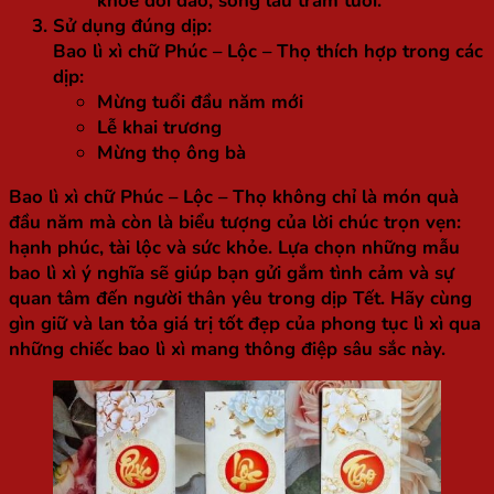
khỏe dồi dào, sống lâu trăm tuổi.”
Sử dụng đúng dịp:
Bao lì xì chữ Phúc – Lộc – Thọ thích hợp trong các
dịp:
Mừng tuổi đầu năm mới
Lễ khai trương
Mừng thọ ông bà
Bao lì xì chữ Phúc – Lộc – Thọ không chỉ là món quà
đầu năm mà còn là biểu tượng của lời chúc trọn vẹn:
hạnh phúc, tài lộc và sức khỏe. Lựa chọn những mẫu
bao lì xì ý nghĩa sẽ giúp bạn gửi gắm tình cảm và sự
quan tâm đến người thân yêu trong dịp Tết. Hãy cùng
gìn giữ và lan tỏa giá trị tốt đẹp của phong tục lì xì qua
những chiếc bao lì xì mang thông điệp sâu sắc này.