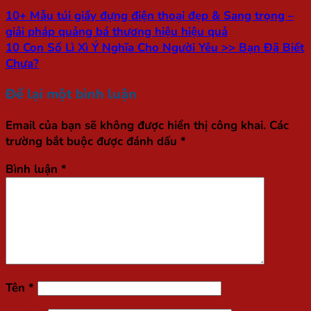
10+ Mẫu túi giấy đựng điện thoại đẹp & Sang trọng –
giải pháp quảng bá thương hiệu hiệu quả
10 Con Số Lì Xì Ý Nghĩa Cho Người Yêu >> Bạn Đã Biết
Chưa?
Để lại một bình luận
Email của bạn sẽ không được hiển thị công khai.
Các
trường bắt buộc được đánh dấu
*
Bình luận
*
Tên
*