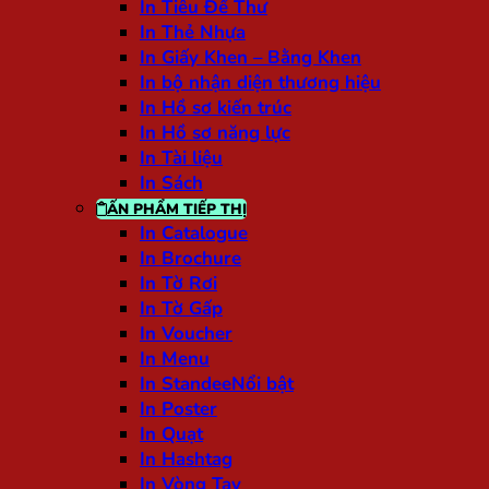
In Tiêu Đề Thư
In Thẻ Nhựa
In Giấy Khen – Bằng Khen
In bộ nhận diện thương hiệu
In Hồ sơ kiến trúc
In Hồ sơ năng lực
In Tài liệu
In Sách
ẤN PHẨM TIẾP THỊ
In Catalogue
In Brochure
In Tờ Rơi
In Tờ Gấp
In Voucher
In Menu
In Standee
In Poster
In Quạt
In Hashtag
In Vòng Tay