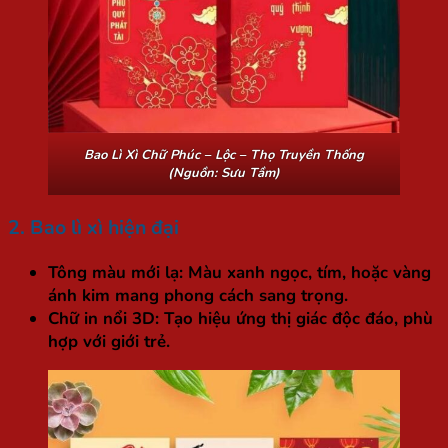
Bao Lì Xì Chữ Phúc – Lộc – Thọ Truyền Thống
(Nguồn: Sưu Tầm)
2. Bao lì xì hiện đại
Tông màu mới lạ:
Màu xanh ngọc, tím, hoặc vàng
ánh kim mang phong cách sang trọng.
Chữ in nổi 3D:
Tạo hiệu ứng thị giác độc đáo, phù
hợp với giới trẻ.