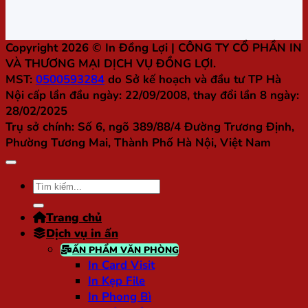
Copyright 2026 ©
In Đồng Lợi
| CÔNG TY CỔ PHẦN IN
VÀ THƯƠNG MẠI DỊCH VỤ ĐỒNG LỢI.
MST:
0500593284
do Sở kế hoạch và đầu tư TP Hà
Nội cấp lần đầu ngày: 22/09/2008, thay đổi lần 8 ngày:
28/02/2025
Trụ sở chính:
Số 6, ngõ 389/88/4 Đường Trương Định,
Phường Tương Mai, Thành Phố Hà Nội, Việt Nam
Tìm
kiếm:
Trang chủ
Dịch vụ in ấn
ẤN PHẨM VĂN PHÒNG
In Card Visit
In Kẹp File
In Phong Bì