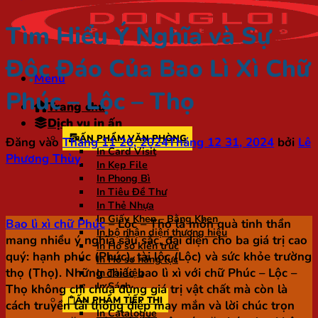
Tìm Hiểu Ý Nghĩa và Sự
Độc Đáo Của Bao Lì Xì Chữ
Menu
Phúc – Lộc – Thọ
Trang chủ
Dịch vụ in ấn
ẤN PHẨM VĂN PHÒNG
Đăng vào
Tháng 11 26, 2024
Tháng 12 31, 2024
bởi
Lê
In Card Visit
Phương Thùy
In Kẹp File
In Phong Bì
In Tiêu Đề Thư
In Thẻ Nhựa
In Giấy Khen – Bằng Khen
Bao lì xì chữ Phúc
– Lộc – Thọ là món quà tinh thần
In bộ nhận diện thương hiệu
mang nhiều ý nghĩa sâu sắc, đại diện cho ba giá trị cao
In Hồ sơ kiến trúc
quý: hạnh phúc (Phúc), tài lộc (Lộc) và sức khỏe trường
In Hồ sơ năng lực
thọ (Thọ). Những chiếc bao lì xì với chữ Phúc – Lộc –
In Tài liệu
In Sách
Thọ không chỉ chứa đựng giá trị vật chất mà còn là
ẤN PHẨM TIẾP THỊ
cách truyền tải thông điệp may mắn và lời chúc trọn
In Catalogue