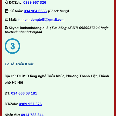
ĐT/Zalo:
0989 957 326
Kế toán:
094 984 6655
(Check hàng)
Mail:
innhanhdongloi3@gmail.com
Skype:
innhanhdongloi 3
(Tìm bằng số ĐT: 0989957326 hoặc
thietkeinnhanhdongloi)
Cơ sở Triều Khúc
Địa chỉ:
D10/13 làng nghề Triều Khúc, Phường Thanh Liệt, Thành
phố Hà Nội
ĐT:
024 666 03 181
ĐT/Zalo:
0989 957 326
Nhận file:
0914 783 311