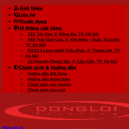
Bỏ
Giới thiệu
qua
Liên hệ
nội
Tuyển dụng
dung
Hệ thống cửa hàng
122 Tây Sơn, P. Đống Đa, TP. Hà Nội
460 Trần Quý Cáp, P. Văn Miếu – Quốc Tử Giám,
TP. Hà Nội
D10/13 Làng nghề Triều Khúc, P. Thanh Liệt, TP.
Hà Nội
15 Nguyễn Phong Sắc, P. Cầu Giấy, TP. Hà Nội
Chính sách & Hướng dẫn
Hướng dẫn đặt hàng
Hướng dẫn thanh toán
Chính sách vận chuyển
Chính sách bảo mật
Blogs chia sẻ