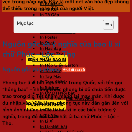
vẹn trong năm mới. Đây là một nét văn hóa đẹp không
In Brochure
thể thiếu trong ngày Tết của người Việt.
In Tờ Rơi
In Tờ Gấp
In Voucher
Mục lục
In Menu
In Standee
In Poster
Nguồn gốc và ý nghĩa của bao lì xì
In Quạt
In Hashtag
chữ Phúc – Lộc – Thọ
In Vòng Tay
ẤN PHẨM BAO BÌ
In Hộp Giấy Carton
Nguồn gốc của phong tục lì xì
In Túi Giấy
In Tag Mác
Phong tục lì xì bắt nguồn từ Trung Quốc, với tên gọi
In Tem Nhãn
In Sticker
“hồng bao” – những chiếc phong bì đỏ chứa tiền được
In UV DTF
trao trong dịp Tết nhằm mang lại may mắn. Khi được
In Tem Nhựa Phủ Epoxy
du nhập vào Việt Nam, phong tục này dần gắn liền với
ẤN PHẨM KHÁC
hình ảnh những chiếc bao lì xì in các biểu tượng ý
In Biểu Mẫu
In Kỷ Yếu
nghĩa, trong đó nổi bật nhất là ba chữ Phúc – Lộc –
In Lì Xì
Thọ.
In Lịch