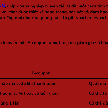
Nội
, giúp doanh nghiệp truyền tải ưu đãi một cách tinh 
ấm voucher được thiết kế sang trọng, sắc nét và đảm bả
 đáp ứng mọi nhu cầu quảng bá – từ gift voucher, evouc
p khuyến mãi. E-coupon là một loại mã giảm giá số hó
E-coupon
hập mã code khi thanh toán
Quét mã h
hường là % hoặc số tiền giảm
Có thể là
ùng 1 lần
Có thể dù