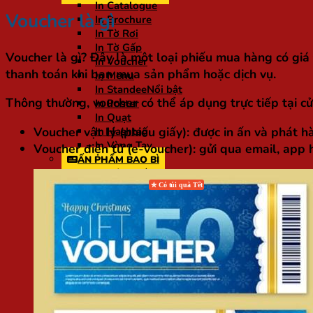
In Catalogue
Voucher là gì
In Brochure
In Tờ Rơi
In Tờ Gấp
Voucher là gì? Đây là một loại phiếu mua hàng có giá 
In Voucher
thanh toán khi bạn mua sản phẩm hoặc dịch vụ.
In Menu
In Standee
Thông thường, voucher có thể áp dụng trực tiếp tại cử
In Poster
In Quạt
Voucher vật lý (phiếu giấy)
: được in ấn và phát 
In Hashtag
In Vòng Tay
Voucher điện tử (e-voucher)
: gửi qua email, app
ẤN PHẨM BAO BÌ
In Hộp Giấy Carton
In Túi Giấy
In Tag Mác
In Tem Nhãn
In Sticker
In UV DTF
In Tem Nhựa Phủ Epoxy
ẤN PHẨM KHÁC
In Biểu Mẫu
In Kỷ Yếu