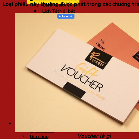
Loại phiếu này thường được phát trong các chương trì
Card Visit
Lịch Tết
Tờ Rơi
Tiêu Đề Thư
Tờ Gấp
Kẹp File
Phong Bì
In Quạt
BẢNG GIÁ GIA CÔNG
Ép Plastic
Cán Keo
Bế Decal
VẬT TƯ NGÀNH IN
Còng
KHÁC
Thiết Kế
In Bạt, PP, UV
Giấy Khổ Dài
In UV DTF
Blogs chia sẻ
Kỹ thuật in
Voucher là gì
Gia công