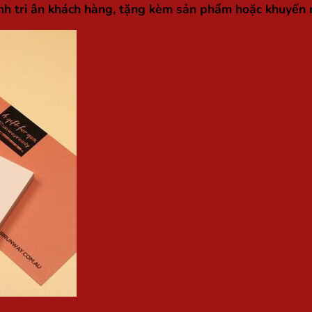
nh tri ân khách hàng, tặng kèm sản phẩm hoặc khuyến m