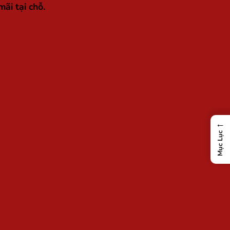
ãi tại chỗ.
←
Mục Lục