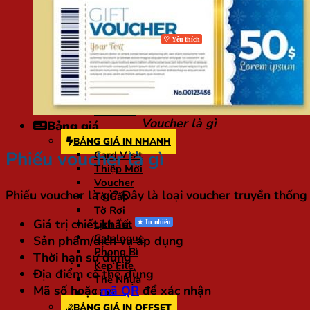
In Lì Xì
In Lịch
In Thiệp Mời, Giấy Mời
In Thiệp Cưới
In Flashcard
In Gia Phả
Bảng Tên Để Bàn
In Ảnh Gỗ Laminate
In Đồ Án
Voucher là gì
Bảng giá
BẢNG GIÁ IN NHANH
Phiếu voucher là gì
Card Visit
Thiệp Mời
Voucher
Phiếu voucher là gì
? Đây là loại voucher truyền thống 
Tờ Gấp
Tờ Rơi
Giá trị chiết khấu
Lịch Tết
Catalogue
Sản phẩm/dịch vụ áp dụng
Phong Bì
Thời hạn sử dụng
Kẹp File
Địa điểm có thể dùng
Thẻ Nhựa
Mã số hoặc
mã QR
để xác nhận
Lì Xì
BẢNG GIÁ IN OFFSET