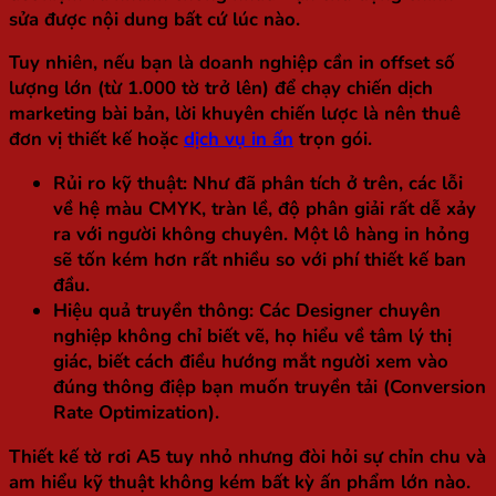
sửa được nội dung bất cứ lúc nào.
Tuy nhiên, nếu bạn là doanh nghiệp cần in offset số
lượng lớn (từ 1.000 tờ trở lên) để chạy chiến dịch
marketing bài bản, lời khuyên chiến lược là nên thuê
đơn vị thiết kế hoặc
dịch vụ in ấn
trọn gói.
Rủi ro kỹ thuật:
Như đã phân tích ở trên, các lỗi
về hệ màu CMYK, tràn lề, độ phân giải rất dễ xảy
ra với người không chuyên. Một lô hàng in hỏng
sẽ tốn kém hơn rất nhiều so với phí thiết kế ban
đầu.
Hiệu quả truyền thông:
Các Designer chuyên
nghiệp không chỉ biết vẽ, họ hiểu về tâm lý thị
giác, biết cách điều hướng mắt người xem vào
đúng thông điệp bạn muốn truyền tải (Conversion
Rate Optimization).
Thiết kế tờ rơi A5 tuy nhỏ nhưng đòi hỏi sự chỉn chu và
am hiểu kỹ thuật không kém bất kỳ ấn phẩm lớn nào.