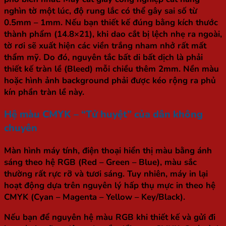
nghìn tờ một lúc, độ rung lắc có thể gây sai số từ
0.5mm – 1mm. Nếu bạn thiết kế đúng bằng kích thước
thành phẩm (14.8×21), khi dao cắt bị lệch nhẹ ra ngoài,
tờ rơi sẽ xuất hiện các viền trắng nham nhở rất mất
thẩm mỹ. Do đó, nguyên tắc bất di bất dịch là phải
thiết kế tràn lề (Bleed) mỗi chiều thêm 2mm. Nền màu
hoặc hình ảnh background phải được kéo rộng ra phủ
kín phần tràn lề này.
Hệ màu CMYK – “Tử huyệt” của dân không
chuyên
Màn hình máy tính, điện thoại hiển thị màu bằng ánh
sáng theo hệ RGB (Red – Green – Blue), màu sắc
thường rất rực rỡ và tươi sáng. Tuy nhiên, máy in lại
hoạt động dựa trên nguyên lý hấp thụ mực in theo hệ
CMYK (Cyan – Magenta – Yellow – Key/Black).
Nếu bạn để nguyên hệ màu RGB khi thiết kế và gửi đi