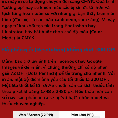
in, máy in sẽ tự động chuyển đổi sang CMYK. Quá trình
“cưỡng ép” này sẽ khiến màu sắc bị xỉn đi, tối hơn và
lệch tông hoàn toàn so với những gì bạn thấy trên màn
hình (đặc biệt là các màu xanh neon, cam sáng). Vì vậy,
ngay từ khi khởi tạo file trong Photoshop hay
Illustrator, hãy bắt buộc chọn chế độ màu (Color
Mode) là CMYK.
Độ phân giải (Resolution) không dưới 300 DPI
Đừng bao giờ lấy ảnh trên Facebook hay Google
Images về để in ấn, vì chúng thường chỉ có độ phân
giải 72 DPI (Dots Per Inch) để tải trang cho nhanh. Với
in ấn, mật độ điểm ảnh yêu cầu tối thiểu là 300 DPI.
Một file thiết kế tờ rơi A5 chuẩn cần có kích thước tính
theo pixel khoảng 1748 x 2480 px. Nếu thấp hơn con
số này, sản phẩm in ra sẽ bị “vỡ hạt”, nhòe nhoẹt và
thiếu chuyên nghiệp.