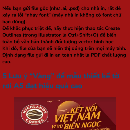
Nếu bạn gửi file gốc (như .ai, .psd) cho nhà in, rất dễ
xảy ra lỗi “nhảy font” (máy nhà in không có font chữ
bạn dùng).
Để khắc phục triệt để, hãy thực hiện thao tác
Create
Outlines
(trong Illustrator là Ctrl+Shift+O) để biến
toàn bộ văn bản thành đối tượng vector hình học.
Khi đó, file của bạn sẽ hiển thị đúng trên mọi máy tính.
Định dạng file gửi đi in an toàn nhất là PDF chất lượng
cao.
5 Lưu ý “Vàng” để mẫu thiết kế tờ
rơi A5 đạt hiệu quả cao