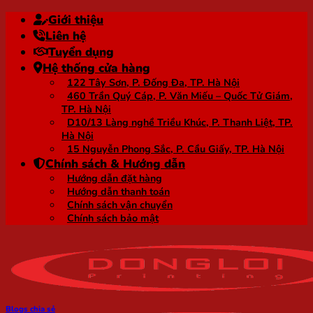
Bỏ
Giới thiệu
qua
Liên hệ
nội
Tuyển dụng
dung
Hệ thống cửa hàng
122 Tây Sơn, P. Đống Đa, TP. Hà Nội
460 Trần Quý Cáp, P. Văn Miếu – Quốc Tử Giám,
TP. Hà Nội
D10/13 Làng nghề Triều Khúc, P. Thanh Liệt, TP.
Hà Nội
15 Nguyễn Phong Sắc, P. Cầu Giấy, TP. Hà Nội
Chính sách & Hướng dẫn
Hướng dẫn đặt hàng
Hướng dẫn thanh toán
Chính sách vận chuyển
Chính sách bảo mật
Blogs chia sẻ