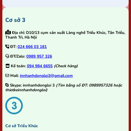
Cơ sở 3
Địa chỉ:
D10/13 cụm sản xuất Làng nghề Triều Khúc, Tân Triều,
Thanh Trì, Hà Nội
ĐT:
024 666 03 181
ĐT/Zalo:
0989 957 326
Kế toán:
094 984 6655
(Check hàng)
Mail:
innhanhdongloi3@gmail.com
Skype:
innhanhdongloi 3
(Tìm bằng số ĐT: 0989957326 hoặc
thietkeinnhanhdongloi)
Cơ sở Triều Khúc