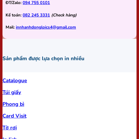
ĐT/Zalo:
094 755 0101
Kế toán:
082 245 3331
(Check hàng)
Mail:
innhanhdongloics4@gmail.com
Sản phẩm được lựa chọn in nhiều
Catalogue
Túi giấy
Phong bì
Card Visit
Tờ rơi