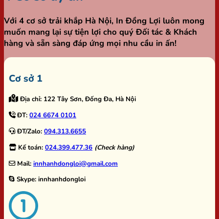
Với 4 cơ sở trải khắp Hà Nội,
In Đồng Lợi
luôn mong
muốn mang lại sự tiện lợi cho quý Đối tác & Khách
hàng và sẵn sàng đáp ứng mọi nhu cầu in ấn!
Cơ sở 1
Địa chỉ:
122 Tây Sơn, Đống Đa, Hà Nội
ĐT:
024 6674 0101
ĐT/Zalo:
094.313.6655
Kế toán:
024.399.477.36
(Check hàng)
Mail:
innhanhdongloi@gmail.com
Skype:
innhanhdongloi