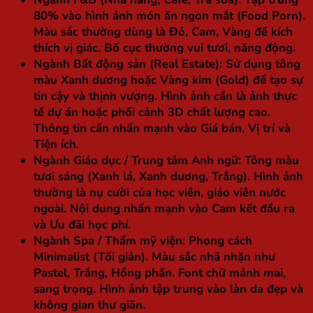
80% vào hình ảnh món ăn ngon mắt (Food Porn).
Màu sắc thường dùng là Đỏ, Cam, Vàng để kích
thích vị giác. Bố cục thường vui tươi, năng động.
Ngành Bất động sản (Real Estate):
Sử dụng tông
màu Xanh dương hoặc Vàng kim (Gold) để tạo sự
tin cậy và thịnh vượng. Hình ảnh cần là ảnh thực
tế dự án hoặc phối cảnh 3D chất lượng cao.
Thông tin cần nhấn mạnh vào Giá bán, Vị trí và
Tiện ích.
Ngành Giáo dục / Trung tâm Anh ngữ:
Tông màu
tươi sáng (Xanh lá, Xanh dương, Trắng). Hình ảnh
thường là nụ cười của học viên, giáo viên nước
ngoài. Nội dung nhấn mạnh vào Cam kết đầu ra
và Ưu đãi học phí.
Ngành Spa / Thẩm mỹ viện:
Phong cách
Minimalist (Tối giản). Màu sắc nhã nhặn như
Pastel, Trắng, Hồng phấn. Font chữ mảnh mai,
sang trọng. Hình ảnh tập trung vào làn da đẹp và
không gian thư giãn.