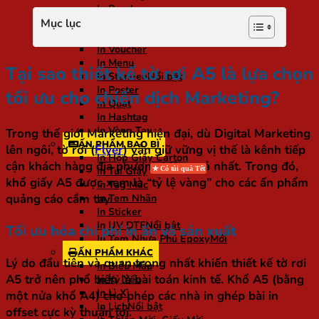
In Brochure
In Tờ Rơi
Mục lục
In Tờ Gấp
In Voucher
In Menu
Tại sao thiết kế tờ rơi A5 là lựa chọn
In Standee
In Poster
tối ưu cho chiến dịch Marketing?
In Quạt
In Hashtag
In Vòng Tay
Trong thế giới Marketing hiện đại, dù Digital Marketing
ẤN PHẨM BAO BÌ
lên ngôi, tờ rơi (
Flyer
) vẫn giữ vững vị thế là kênh tiếp
In Hộp Giấy Carton
cận khách hàng địa phương hiệu quả nhất. Trong đó,
In Túi Giấy
khổ giấy A5 được xem là “tỷ lệ vàng” cho các ấn phẩm
In Tag Mác
quảng cáo cầm tay.
In Tem Nhãn
In Sticker
In UV DTF
Tối ưu hóa chi phí in ấn và sản xuất
In Tem Nhựa Phủ Epoxy
ẤN PHẨM KHÁC
Lý do đầu tiên và quan trọng nhất khiến thiết kế tờ rơi
In Biểu Mẫu
A5 trở nên phổ biến là bài toán kinh tế. Khổ A5 (bằng
In Kỷ Yếu
In Lì Xì
một nửa khổ A4) cho phép các nhà in ghép bài in
In Lịch
offset cực kỳ thuận lợi.