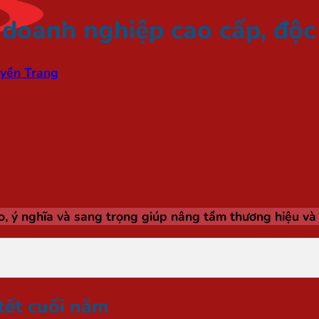
doanh nghiệp cao cấp, độc
yền Trang
 ý nghĩa và sang trọng giúp nâng tầm thương hiệu và 
tết cuối năm