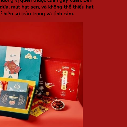
hương vị quen thuộc của ngày xuân. Bên
dừa, mứt hạt sen, và không thể thiếu hạt
 hiện sự trân trọng và tình cảm.