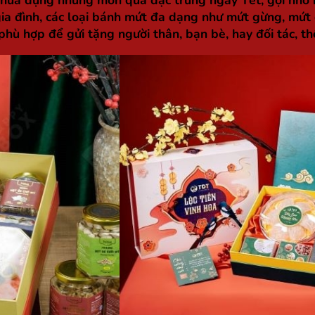
ứa đựng những món quà đặc trưng ngày Tết, gợi nhớ 
a đình, các loại bánh mứt đa dạng như mứt gừng, mứt 
ù hợp để gửi tặng người thân, bạn bè, hay đối tác, thể