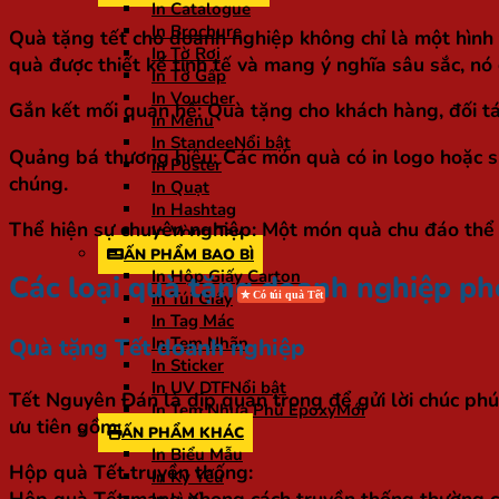
In Catalogue
In Brochure
Quà tặng tết cho doanh nghiệp không chỉ là một hình 
In Tờ Rơi
quà được thiết kế tinh tế và mang ý nghĩa sâu sắc, nó 
In Tờ Gấp
In Voucher
Gắn kết mối quan hệ
: Quà tặng cho khách hàng, đối t
In Menu
In Standee
Quảng bá thương hiệu
: Các món quà có in logo hoặc 
In Poster
chúng.
In Quạt
In Hashtag
Thể hiện sự chuyên nghiệp
: Một món quà chu đáo thể 
In Vòng Tay
ẤN PHẨM BAO BÌ
In Hộp Giấy Carton
Các loại quà tặng doanh nghiệp ph
In Túi Giấy
In Tag Mác
Quà tặng Tết doanh nghiệp
In Tem Nhãn
In Sticker
In UV DTF
Tết Nguyên Đán là dịp quan trọng để gửi lời chúc phú
In Tem Nhựa Phủ Epoxy
ưu tiên gồm:
ẤN PHẨM KHÁC
In Biểu Mẫu
Hộp quà Tết truyền thống:
In Kỷ Yếu