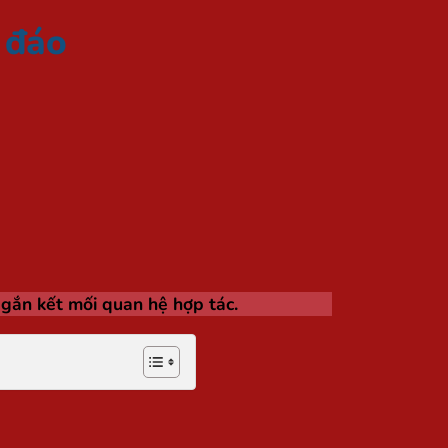
 đáo
gắn kết mối quan hệ hợp tác.