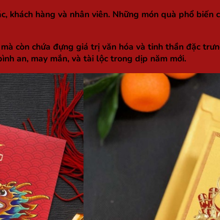
 tác, khách hàng và nhân viên. Những món quà phổ biến 
, mà còn chứa đựng giá trị văn hóa và tinh thần đặc trư
bình an, may mắn, và tài lộc trong dịp năm mới.