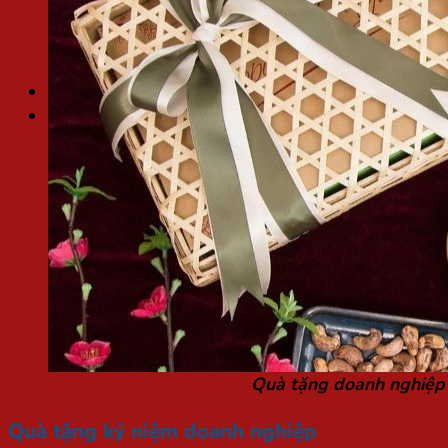
Chất liệu ngành in
Kiến thức in ấn
Thư viện mẫu
Túi / Hộp quà Tết
Tìm
kiếm:
Quà tặng doanh nghiệp
Quà tặng kỷ niệm doanh nghiệp