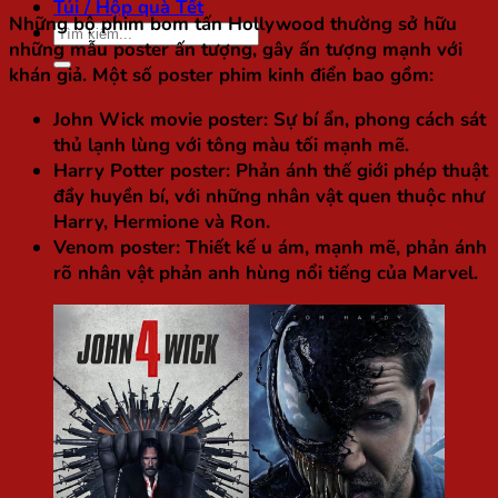
Túi / Hộp quà Tết
Những bộ phim bom tấn Hollywood thường sở hữu
Tìm
những mẫu poster ấn tượng, gây ấn tượng mạnh với
kiếm:
khán giả. Một số poster phim kinh điển bao gồm:
John Wick movie poster
: Sự bí ẩn, phong cách sát
thủ lạnh lùng với tông màu tối mạnh mẽ.
Harry Potter poster
: Phản ánh thế giới phép thuật
đầy huyền bí, với những nhân vật quen thuộc như
Harry, Hermione và Ron.
Venom poster
: Thiết kế u ám, mạnh mẽ, phản ánh
rõ nhân vật phản anh hùng nổi tiếng của Marvel.