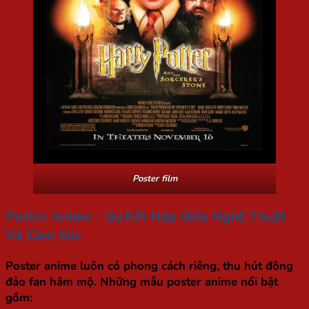
Poster film
Poster Anime – Sự Kết Hợp Giữa Nghệ Thuật
Và Cảm Xúc
Poster anime luôn có phong cách riêng, thu hút đông
đảo fan hâm mộ. Những mẫu poster anime nổi bật
gồm: