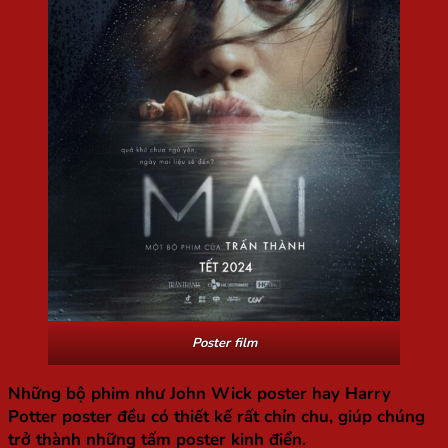
Poster film
Những bộ phim như
John Wick poster
hay
Harry
Potter poster
đều có thiết kế rất chỉn chu, giúp chúng
trở thành những tấm poster kinh điển.