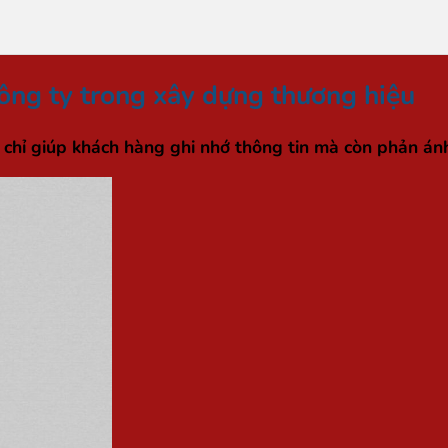
công ty trong xây dựng thương hiệu
 chỉ giúp khách hàng ghi nhớ thông tin mà còn phản ánh