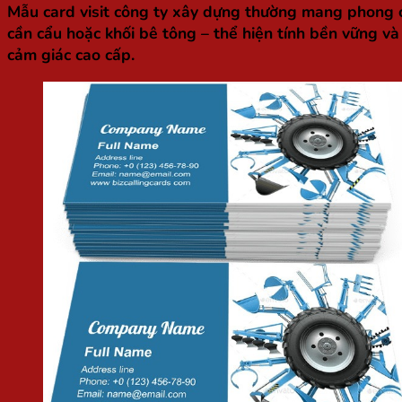
Mẫu card visit công ty xây dựng thường mang phong c
cần cẩu hoặc khối bê tông – thể hiện tính bền vững và
cảm giác cao cấp.