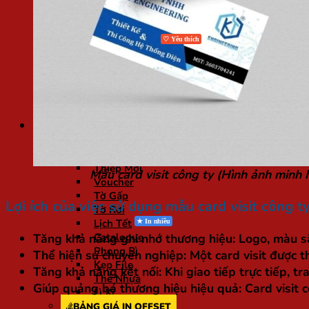
In Lì Xì
In Lịch
In Thiệp Mời, Giấy Mời
In Thiệp Cưới
In Flashcard
In Gia Phả
Bảng Tên Để Bàn
In Ảnh Gỗ Laminate
In Đồ Án
Bảng giá
BẢNG GIÁ IN NHANH
Card Visit
Thiệp Mời
Mẫu card visit công ty (Hình ảnh minh 
Voucher
Tờ Gấp
Lợi ích của việc sử dụng mẫu card visit công t
Tờ Rơi
Lịch Tết
Tăng khả năng ghi nhớ thương hiệu:
Logo, màu sắ
Catalogue
Phong Bì
Thể hiện sự chuyên nghiệp:
Một card visit được t
Kẹp File
Tăng khả năng kết nối:
Khi giao tiếp trực tiếp, t
Thẻ Nhựa
Giúp quảng bá thương hiệu hiệu quả:
Card visit c
Lì Xì
BẢNG GIÁ IN OFFSET