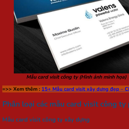
Mẫu card visit công ty (Hình ảnh minh họa)
=>> Xem thêm :
15+ Mẫu card visit xây dựng đẹp – C
Phân loại các mẫu card visit công ty
Mẫu card visit công ty xây dựng