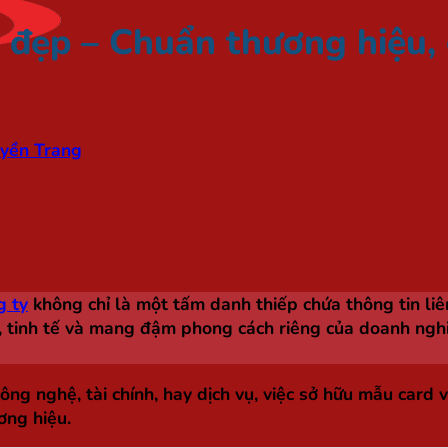
y đẹp – Chuẩn thương hiệu,
yền Trang
g ty
không chỉ là một tấm danh thiếp chứa thông tin li
ẹp, tinh tế và mang đậm phong cách riêng của doanh ng
ng nghệ, tài chính, hay dịch vụ, việc sở hữu mẫu card 
ơng hiệu.