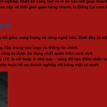
n nghiệp, thiết kế sáng tạo và in ấn sắc nét giúp doa
u cao cấp và thời gian giao hàng nhanh, In Đồng Lợi cam
g ty
 tối giản, sang trọng và công nghệ hóa. Dưới đây là mộ
, tập trung vào logo và thông tin chính.
công ty được áp dụng nhất quán trên card visit.
ủ UV, in nổi hoặc in nhũ bạc – vàng để tạo điểm nhấn s
ite hoặc hồ sơ doanh nghiệp chỉ bằng một cú quét.