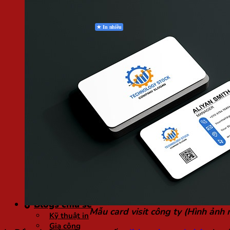
Card Visit
Lịch Tết
Tờ Rơi
Tiêu Đề Thư
Tờ Gấp
Kẹp File
Phong Bì
In Quạt
BẢNG GIÁ GIA CÔNG
Ép Plastic
Cán Keo
Bế Decal
VẬT TƯ NGÀNH IN
Còng
KHÁC
Thiết Kế
In Bạt, PP, UV
Giấy Khổ Dài
In UV DTF
Blogs chia sẻ
Mẫu card visit công ty (Hình ảnh 
Kỹ thuật in
Gia công