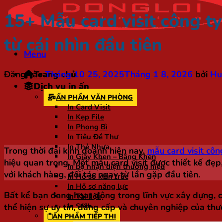
15+ Mẫu card visit công t
từ cái nhìn đầu tiên
Menu
Đăng vào
Tháng 10 25, 2025
Tháng 1 8, 2026
bởi
Hu
Trang chủ
Dịch vụ in ấn
ẤN PHẨM VĂN PHÒNG
In Card Visit
In Kẹp File
In Phong Bì
In Tiêu Đề Thư
In Thẻ Nhựa
Trong thời đại kinh doanh hiện nay,
mẫu card visit côn
In Giấy Khen – Bằng Khen
hiệu quan trọng. Một mẫu card visit được thiết kế đ
In bộ nhận diện thương hiệu
với khách hàng, đối tác ngay từ lần gặp đầu tiên.
In Hồ sơ kiến trúc
In Hồ sơ năng lực
Bất kể bạn đang hoạt động trong lĩnh vực xây dựng, cô
In Tài liệu
thể hiện sự uy tín, đẳng cấp và chuyên nghiệp của thư
In Sách
ẤN PHẨM TIẾP THỊ