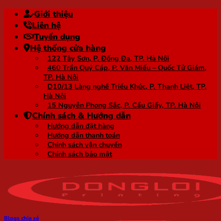
Bỏ
Giới thiệu
qua
Liên hệ
nội
Tuyển dụng
dung
Hệ thống cửa hàng
122 Tây Sơn, P. Đống Đa, TP. Hà Nội
460 Trần Quý Cáp, P. Văn Miếu – Quốc Tử Giám,
TP. Hà Nội
D10/13 Làng nghề Triều Khúc, P. Thanh Liệt, TP.
Hà Nội
15 Nguyễn Phong Sắc, P. Cầu Giấy, TP. Hà Nội
Chính sách & Hướng dẫn
Hướng dẫn đặt hàng
Hướng dẫn thanh toán
Chính sách vận chuyển
Chính sách bảo mật
Blogs chia sẻ