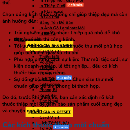
In Thiệp Mời, Giấy Mời
thể.
In Thiệp Cưới
In Flashcard
Chọn đúng kích thước không chỉ giúp thiệp đẹp mà còn
In Gia Phả
ảnh hưởng đến:
Bảng Tên Để Bàn
In Ảnh Gỗ Laminate
Trải nghiệm người nhận:
Thiệp quá nhỏ dễ khó
In Đồ Án
đọc, quá lớn thì cồng kềnh.
Bảng giá
Tối ưu chi phí in ấn:
Kích thước thư mời phù hợp
BẢNG GIÁ IN NHANH
Card Visit
giúp tiết kiệm giấy và chi phí.
Thiệp Mời
Phù hợp phong cách sự kiện:
Thư mời tiệc cưới, sự
Voucher
kiện doanh nghiệp, lễ tốt nghiệp… đều có kích
Tờ Gấp
thước tiêu chuẩn riêng.
Tờ Rơi
Sự đồng bộ với phong bì:
Chọn size thư mời
Lịch Tết
Catalogue
chuẩn giúp dễ tìm phong bì thích hợp.
Phong Bì
Kẹp File
Do đó, trước khi thiết kế, bạn cần xác định rõ kích
Thẻ Nhựa
thước thiệp mời để đảm bảo sản phẩm cuối cùng đẹp
Lì Xì
và chuyên nghiệp.
BẢNG GIÁ IN OFFSET
Card Visit
Lịch Tết
Các kích thước thiệp mời chuẩn
Tờ Rơi