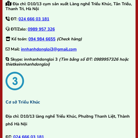
Địa chỉ:
D10/13 cụm sản xuất Làng nghề Triều Khúc, Tân Triều,
Thanh Trì, Hà Nội
ĐT:
024 666 03 181
ĐT/Zalo:
0989 957 326
Kế toán:
094 984 6655
(Check hàng)
Mail:
innhanhdongloi3@gmail.com
Skype:
innhanhdongloi 3
(Tìm bằng số ĐT: 0989957326 hoặc
thietkeinnhanhdongloi)
Cơ sở Triều Khúc
Địa chỉ:
D10/13 làng nghề Triều Khúc, Phường Thanh Liệt, Thành
phố Hà Nội
ĐT:
024 666 03 181