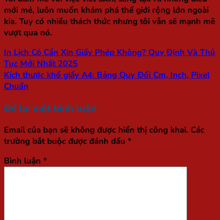
mới mẻ, luôn muốn khám phá thế giới rộng lớn ngoài
kia. Tuy có nhiều thách thức nhưng tôi vẫn sẽ mạnh mẽ
vượt qua nó.
In Lịch Có Cần Xin Giấy Phép Không? Quy Định Và Thủ
Tục Mới Nhất 2025
Kích thước khổ giấy A4: Bảng Quy Đổi Cm, Inch, Pixel
Chuẩn
Để lại một bình luận
Email của bạn sẽ không được hiển thị công khai.
Các
trường bắt buộc được đánh dấu
*
Bình luận
*