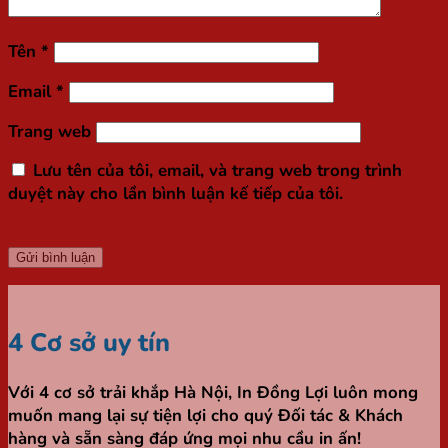
Tên
*
Email
*
Trang web
Lưu tên của tôi, email, và trang web trong trình
duyệt này cho lần bình luận kế tiếp của tôi.
4 Cơ sở uy tín
Với 4 cơ sở trải khắp Hà Nội,
In Đồng Lợi
luôn mong
muốn mang lại sự tiện lợi cho quý Đối tác & Khách
hàng và sẵn sàng đáp ứng mọi nhu cầu in ấn!