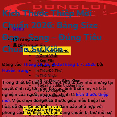
Kích Thước Thiệp Mời
Chuẩn 2026: Bảng Size
Menu
Đẹp – Sang – Đúng Tiêu
Trang chủ
Dịch vụ in ấn
Chuẩn Sự Kiện
ẤN PHẨM VĂN PHÒNG
In Card Visit
In Kẹp File
Đăng vào
Tháng 11 26, 2025
Tháng 1 7, 2026
bởi
In Phong Bì
Huyền Trang
In Tiêu Đề Thư
In Thẻ Nhựa
In Giấy Khen – Bằng Khen
Trong thiết kế thiệp mời, một yếu tố tuy nhỏ nhưng lại
In bộ nhận diện thương hiệu
quyết định rất lớn đến bố cục, tính thẩm mỹ và trải
In Hồ sơ kiến trúc
nghiệm của người nhận, đó chính là
kích thước thiệp
In Hồ sơ năng lực
mời
. Việc chọn đúng kích thước giúp mẫu thiệp hài
In Tài liệu
In Sách
hòa, dễ đọc, tối ưu khi in và đảm bảo phù hợp với
ẤN PHẨM TIẾP THỊ
phong cách sự kiện. Dù bạn đang chuẩn bị thư mời sự
In Catalogue