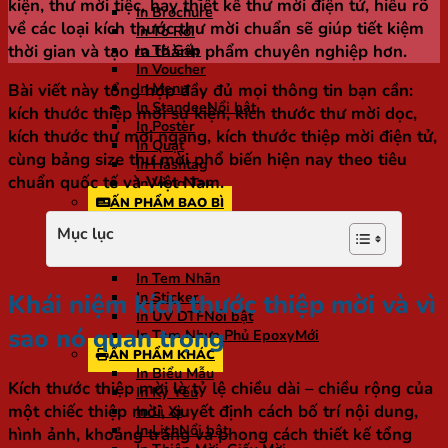
kiện, thư mời tiệc, hay thiết kế thư mời điện tử, hiểu rõ
In Brochure
về các loại kích thước thư mời chuẩn sẽ giúp tiết kiệm
In Tờ Rơi
thời gian và tạo ra thành phẩm chuyên nghiệp hơn.
In Tờ Gấp
In Voucher
In Menu
Bài viết này tổng hợp đầy đủ mọi thông tin bạn cần:
In Standee
kích thước thiệp mời sự kiện, kích thước thư mời dọc,
In Poster
kích thước thư mời ngang, kích thước thiệp mời điện tử,
In Quạt
cùng bảng size thư mời phổ biến hiện nay theo tiêu
In Hashtag
chuẩn quốc tế và Việt Nam.
In Vòng Tay
ẤN PHẨM BAO BÌ
In Hộp Giấy Carton
Mục lục
In Túi Giấy
In Tag Mác
In Tem Nhãn
Khái niệm kích thước thiệp mời và vì
In Sticker
In UV DTF
sao nó quan trọng
In Tem Nhựa Phủ Epoxy
ẤN PHẨM KHÁC
In Biểu Mẫu
Kích thước thiệp mời là tỷ lệ chiều dài – chiều rộng của
In Kỷ Yếu
một chiếc thiệp mời, quyết định cách bố trí nội dung,
In Lì Xì
In Lịch
hình ảnh, khoảng trắng và phong cách thiết kế tổng