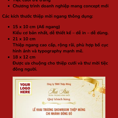
Chương trình doanh nghiệp mang concept mới
Các kích thước thiệp mời ngang thông dụng:
15 x 10 cm (A6 ngang)
Kiểu cơ bản nhất, dễ thiết kế – dễ in – dễ dùng.
21 x 10 cm
Thiệp ngang cao cấp, rộng rãi, phù hợp bố cục
hình ảnh và typography mạnh mẽ.
18 x 12 cm
Được ưa chuộng cho thiệp cưới và thư mời tiệc
đông người.