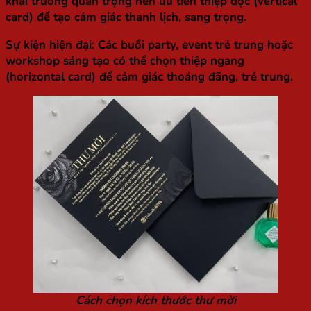
khai trương quan trọng nên ưu tiên thiệp dọc (vertical
card) để tạo cảm giác thanh lịch, sang trọng.
Sự kiện hiện đại
: Các buổi party, event trẻ trung hoặc
workshop sáng tạo có thể chọn thiệp ngang
(horizontal card) để cảm giác thoáng đãng, trẻ trung.
Cách chọn kích thước thư mời