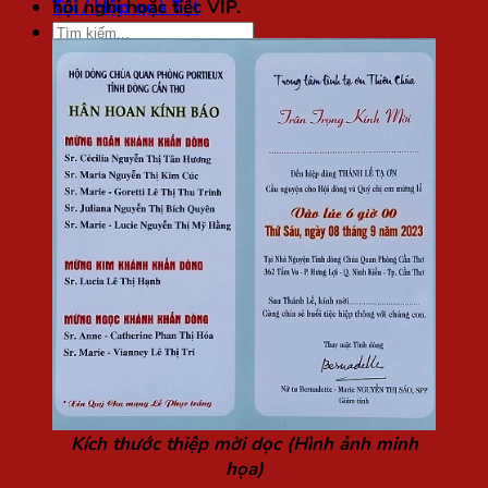
hội nghị hoặc tiệc VIP.
Túi / Hộp quà Tết
Tìm
kiếm:
Kích thước thiệp mời dọc (Hình ảnh minh
họa)