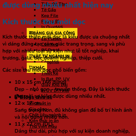
được dùng nhiều nhất hiện nay
Tiêu Đề Thư
Tờ Gấp
Kẹp File
Kích thước thư mời dọc
Phong Bì
In Quạt
BẢNG GIÁ GIA CÔNG
Kích thước thiệp mời dọc là kiểu được ưa chuộng nhất
Ép Plastic
vì dáng đứng tạo cảm giác trang trọng, sang và phù
Cán Keo
hợp với nhiều loại sự kiện như: lễ tốt nghiệp, khai
Bế Decal
VẬT TƯ NGÀNH IN
trương, gala, tiệc doanh nghiệp, thiệp cưới.
Còng
KHÁC
Các size thư mời dọc phổ biến gồm:
Thiết Kế
In Bạt, PP, UV
10 x 15 cm (A6 đứng)
Giấy Khổ Dài
Đẹp – nhỏ gọn – truyền thống. Đây là kích thước
In UV DTF
thư mời sự kiện được dùng nhiều nhất.
Blogs chia sẻ
12 x 17 cm
Kỹ thuật in
Gia công
Sang trọng hơn, đủ không gian để bố trí hình ảnh
Chất liệu ngành in
và nội dung nhiều hơn.
Kiến thức in ấn
11 x 22 cm (DL)
Thư viện mẫu
Dáng thư dài, phù hợp với sự kiện doanh nghiệp,