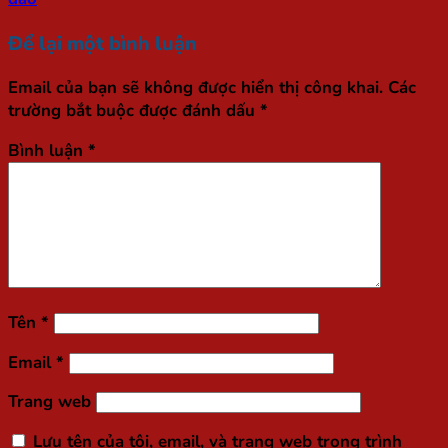
Để lại một bình luận
Email của bạn sẽ không được hiển thị công khai.
Các
trường bắt buộc được đánh dấu
*
Bình luận
*
Tên
*
Email
*
Trang web
Lưu tên của tôi, email, và trang web trong trình