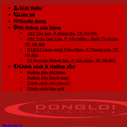
Bỏ
Giới thiệu
qua
Liên hệ
nội
Tuyển dụng
dung
Hệ thống cửa hàng
122 Tây Sơn, P. Đống Đa, TP. Hà Nội
460 Trần Quý Cáp, P. Văn Miếu – Quốc Tử Giám,
TP. Hà Nội
D10/13 Làng nghề Triều Khúc, P. Thanh Liệt, TP.
Hà Nội
15 Nguyễn Phong Sắc, P. Cầu Giấy, TP. Hà Nội
Chính sách & Hướng dẫn
Hướng dẫn đặt hàng
Hướng dẫn thanh toán
Chính sách vận chuyển
Chính sách bảo mật
Blogs chia sẻ