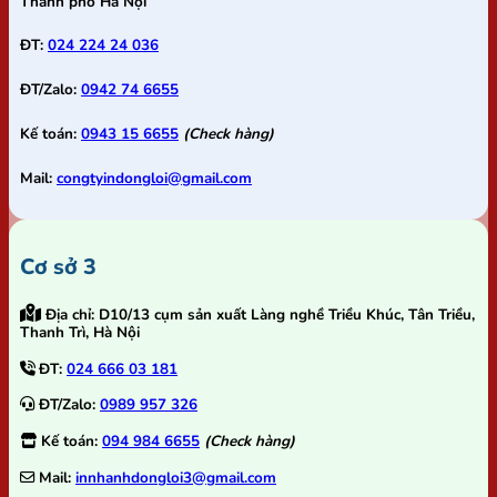
Thành phố Hà Nội
ĐT:
024 224 24 036
ĐT/Zalo:
0942 74 6655
Kế toán:
0943 15 6655
(Check hàng)
Mail:
congtyindongloi@gmail.com
Cơ sở 3
Địa chỉ:
D10/13 cụm sản xuất Làng nghề Triều Khúc, Tân Triều,
Thanh Trì, Hà Nội
ĐT:
024 666 03 181
ĐT/Zalo:
0989 957 326
Kế toán:
094 984 6655
(Check hàng)
Mail:
innhanhdongloi3@gmail.com