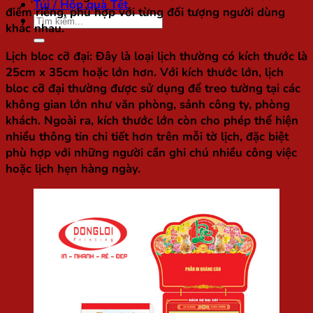
Túi / Hộp quà Tết
điểm riêng, phù hợp với từng đối tượng người dùng
Tìm
khác nhau.
kiếm:
Lịch bloc cỡ đại
: Đây là loại lịch thường có kích thước là
25cm x 35cm hoặc lớn hơn. Với kích thước lớn, lịch
bloc cỡ đại thường được sử dụng để treo tường tại các
không gian lớn như văn phòng, sảnh công ty, phòng
khách. Ngoài ra, kích thước lớn còn cho phép thể hiện
nhiều thông tin chi tiết hơn trên mỗi tờ lịch, đặc biệt
phù hợp với những người cần ghi chú nhiều công việc
hoặc lịch hẹn hàng ngày.