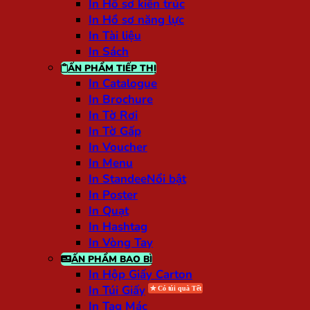
In Hồ sơ kiến trúc
In Hồ sơ năng lực
In Tài liệu
In Sách
ẤN PHẨM TIẾP THỊ
In Catalogue
In Brochure
In Tờ Rơi
In Tờ Gấp
In Voucher
In Menu
In Standee
In Poster
In Quạt
In Hashtag
In Vòng Tay
ẤN PHẨM BAO BÌ
In Hộp Giấy Carton
In Túi Giấy
In Tag Mác