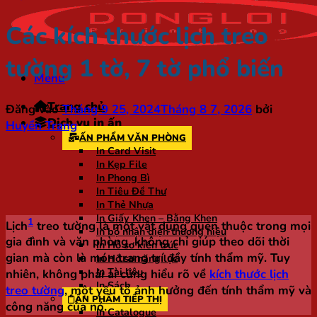
Các kích thước lịch treo
tường 1 tờ, 7 tờ phổ biến
Menu
Trang chủ
Đăng vào
Tháng 9 25, 2024
Tháng 8 7, 2026
bởi
Dịch vụ in ấn
Huyền Trang
ẤN PHẨM VĂN PHÒNG
In Card Visit
In Kẹp File
In Phong Bì
In Tiêu Đề Thư
In Thẻ Nhựa
In Giấy Khen – Bằng Khen
1
Lịch
treo tường là một vật dụng quen thuộc trong mọi
In bộ nhận diện thương hiệu
gia đình và văn phòng, không chỉ giúp theo dõi thời
In Hồ sơ kiến trúc
gian mà còn là món trang trí đầy tính thẩm mỹ. Tuy
In Hồ sơ năng lực
In Tài liệu
nhiên, không phải ai cũng hiểu rõ về
kích thước lịch
In Sách
treo tường
, một yếu tố ảnh hưởng đến tính thẩm mỹ và
ẤN PHẨM TIẾP THỊ
công năng của nó.
In Catalogue