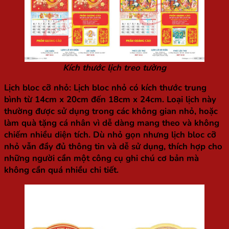
Kích thước lịch treo tường
Lịch bloc cỡ nhỏ
: Lịch bloc nhỏ có kích thước trung
bình từ 14cm x 20cm đến 18cm x 24cm. Loại lịch này
thường được sử dụng trong các không gian nhỏ, hoặc
làm quà tặng cá nhân vì dễ dàng mang theo và không
chiếm nhiều diện tích. Dù nhỏ gọn nhưng lịch bloc cỡ
nhỏ vẫn đầy đủ thông tin và dễ sử dụng, thích hợp cho
những người cần một công cụ ghi chú cơ bản mà
không cần quá nhiều chi tiết.