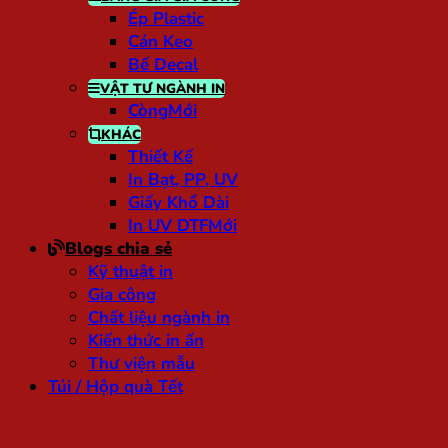
Ép Plastic
Cán Keo
Bế Decal
VẬT TƯ NGÀNH IN
Còng
KHÁC
Thiết Kế
In Bạt, PP, UV
Giấy Khổ Dài
In UV DTF
Blogs chia sẻ
Kỹ thuật in
Gia công
Chất liệu ngành in
Kiến thức in ấn
Thư viện mẫu
Túi / Hộp quà Tết