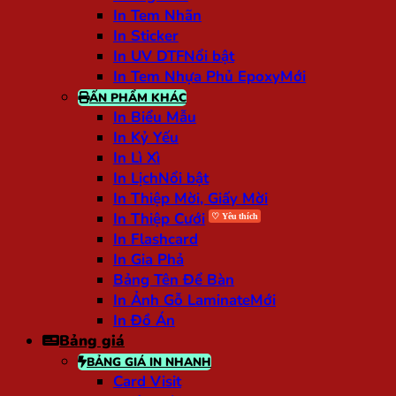
In Tem Nhãn
In Sticker
In UV DTF
In Tem Nhựa Phủ Epoxy
ẤN PHẨM KHÁC
In Biểu Mẫu
In Kỷ Yếu
In Lì Xì
In Lịch
In Thiệp Mời, Giấy Mời
In Thiệp Cưới
In Flashcard
In Gia Phả
Bảng Tên Để Bàn
In Ảnh Gỗ Laminate
In Đồ Án
Bảng giá
BẢNG GIÁ IN NHANH
Card Visit