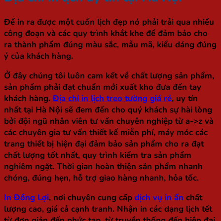
Để in ra được một cuốn lịch đẹp nó phải trải qua nhiều
công đoạn và các quy trình khắt khe để đảm bảo cho
ra thành phẩm đúng màu sắc, mẫu mã, kiểu dáng đúng
ý của khách hàng.
Ở đây chúng tôi luôn cam kết về chất lượng sản phẩm,
sản phẩm phải đạt chuẩn mới xuất kho đưa đến tay
khách hàng.
Địa chỉ in lịch treo tường giá rẻ
, uy tín
nhất tại Hà Nội sẽ đem đến cho quý khách sự hài lòng
bởi đội ngũ nhân viên tư vấn chuyên nghiệp từ a->z và
các chuyên gia tư vấn thiết kế miễn phí, máy móc các
trang thiết bị hiện đại đảm bảo sản phẩm cho ra đạt
chất lượng tốt nhất, quy trình kiểm tra sản phẩm
nghiêm ngặt. Thời gian hoàn thiện sản phẩm nhanh
chóng, đúng hẹn, hỗ trợ giao hàng nhanh, hỏa tốc.
In Đồng Lợi
, nơi chuyên cung cấp
dịch vụ in ấn
chất
lượng cao, giá cả cạnh tranh. Nhận in các dạng lịch tết
từ đơn giản đến phức tạp, từ truyền thống đến hiện đại,