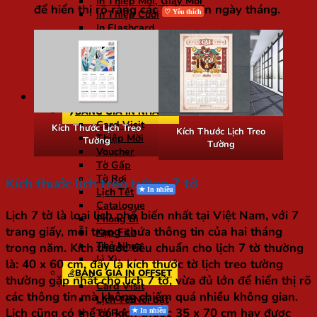
In Thiệp Mời, Giấy Mời
để hiển thị rõ ràng các thông tin ngày tháng.
In Thiệp Cưới
In Flashcard
In Gia Phả
Bảng Tên Để Bàn
In Ảnh Gỗ Laminate
In Đồ Án
Bảng giá
BẢNG GIÁ IN NHANH
Card Visit
Kích Thước Lịch Treo
Kích Thước Lịch Treo
Thiệp Mời
Tường
Tường
Voucher
Tờ Gấp
Tờ Rơi
Kích thước lịch treo tường 7 tờ
Lịch Tết
Catalogue
Lịch 7 tờ là loại lịch phổ biến nhất tại Việt Nam, với 7
Phong Bì
trang giấy, mỗi trang chứa thông tin của hai tháng
Kẹp File
Thẻ Nhựa
trong năm. Kích thước tiêu chuẩn cho lịch 7 tờ thường
Lì Xì
là:
40 x 60 cm
, đây là kích thước tờ lịch treo tường
BẢNG GIÁ IN OFFSET
thường gặp nhất cho lịch 7 tờ, vừa đủ lớn để hiển thị rõ
Card Visit
các thông tin mà không chiếm quá nhiều không gian.
Lịch Tết
Lịch cũng có thể có kích thước
35 x 70 cm
hay được
Tờ Rơi