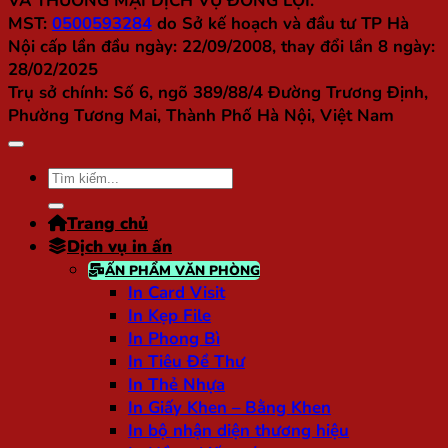
VÀ THƯƠNG MẠI DỊCH VỤ ĐỒNG LỢI.
MST:
0500593284
do Sở kế hoạch và đầu tư TP Hà
Nội cấp lần đầu ngày: 22/09/2008, thay đổi lần 8 ngày:
28/02/2025
Trụ sở chính:
Số 6, ngõ 389/88/4 Đường Trương Định,
Phường Tương Mai, Thành Phố Hà Nội, Việt Nam
Tìm
kiếm:
Trang chủ
Dịch vụ in ấn
ẤN PHẨM VĂN PHÒNG
In Card Visit
In Kẹp File
In Phong Bì
In Tiêu Đề Thư
In Thẻ Nhựa
In Giấy Khen – Bằng Khen
In bộ nhận diện thương hiệu