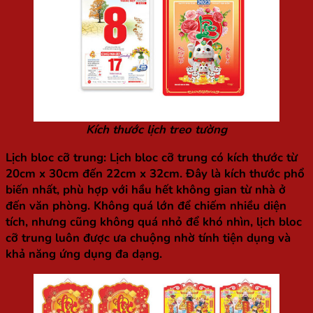
Kích thước lịch treo tường
Lịch bloc cỡ trung
: Lịch bloc cỡ trung có kích thước từ
20cm x 30cm đến 22cm x 32cm. Đây là kích thước phổ
biến nhất, phù hợp với hầu hết không gian từ nhà ở
đến văn phòng. Không quá lớn để chiếm nhiều diện
tích, nhưng cũng không quá nhỏ để khó nhìn, lịch bloc
cỡ trung luôn được ưa chuộng nhờ tính tiện dụng và
khả năng ứng dụng đa dạng.