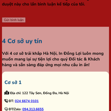
duyệt này cho lần bình luận kế tiếp của tôi.
4 Cơ sở uy tín
Với 4 cơ sở trải khắp Hà Nội,
In Đồng Lợi
luôn mong
muốn mang lại sự tiện lợi cho quý Đối tác & Khách
hàng và sẵn sàng đáp ứng mọi nhu cầu in ấn!
Cơ sở 1
Địa chỉ:
122 Tây Sơn, Đống Đa, Hà Nội
ĐT:
024 6674 0101
ĐT/Zalo:
094.313.6655