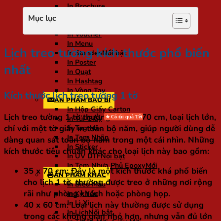
In Brochure
In Tờ Rơi
Mục lục
In Tờ Gấp
In Voucher
In Menu
Lịch treo tường kích thước phổ biến
In Standee
In Poster
nhất
In Quạt
In Hashtag
In Vòng Tay
Kích thước lịch treo tường 1 tờ
ẤN PHẨM BAO BÌ
In Hộp Giấy Carton
Lịch treo tường 1 tờ thường là
35 x 70 cm
, loại lịch lớn,
In Túi Giấy
chỉ với một tờ giấy in toàn bộ năm, giúp người dùng dễ
In Tag Mác
In Tem Nhãn
dàng quan sát toàn bộ năm trong một cái nhìn. Những
In Sticker
kích thước tiêu chuẩn khác cho loại lịch này bao gồm:
In UV DTF
In Tem Nhựa Phủ Epoxy
35 x 70 cm
: Đây là một kích thước khá phổ biến
ẤN PHẨM KHÁC
cho lịch 1 tờ, thường được treo ở những nơi rộng
In Biểu Mẫu
rãi như phòng khách hoặc phòng họp.
In Kỷ Yếu
In Lì Xì
40 x 60 cm
: Loại lịch này thường được sử dụng
In Lịch
trong các không gian nhỏ hơn, nhưng vẫn đủ lớn