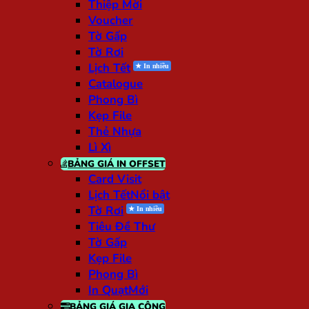
Thiệp Mời
Voucher
Tờ Gấp
Tờ Rơi
Lịch Tết
Catalogue
Phong Bì
Kẹp File
Thẻ Nhựa
Lì Xì
BẢNG GIÁ IN OFFSET
Card Visit
Lịch Tết
Tờ Rơi
Tiêu Đề Thư
Tờ Gấp
Kẹp File
Phong Bì
In Quạt
BẢNG GIÁ GIA CÔNG