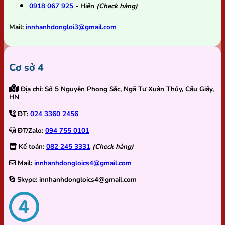
0918 067 925
- Hiền
(Check hàng)
Mail:
innhanhdongloi3@gmail.com
Cơ sở 4
Địa chỉ:
Số 5 Nguyễn Phong Sắc, Ngã Tư Xuân Thủy, Cầu Giấy,
HN
ĐT:
024 3360 2456
ĐT/Zalo:
094 755 0101
Kế toán:
082 245 3331
(Check hàng)
Mail:
innhanhdongloics4@gmail.com
Skype:
innhanhdongloics4@gmail.com