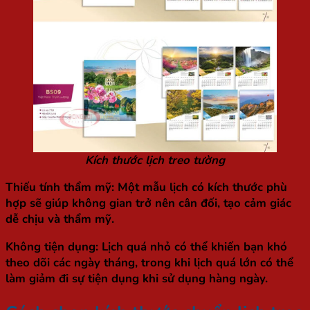
Kích thước lịch treo tường
Thiếu tính thẩm mỹ
: Một mẫu lịch có kích thước phù
hợp sẽ giúp không gian trở nên cân đối, tạo cảm giác
dễ chịu và thẩm mỹ.
Không tiện dụng
: Lịch quá nhỏ có thể khiến bạn khó
theo dõi các ngày tháng, trong khi lịch quá lớn có thể
làm giảm đi sự tiện dụng khi sử dụng hàng ngày.