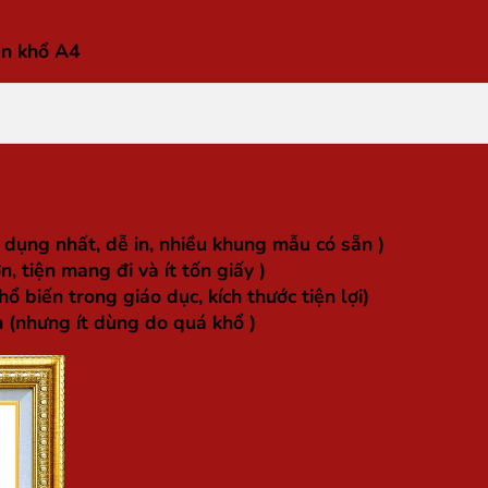
ên khổ A4
dụng nhất, dễ in, nhiều khung mẫu có sẵn )
 tiện mang đi và ít tốn giấy )
biến trong giáo dục, kích thước tiện lợi)
 (nhưng ít dùng do quá khổ )