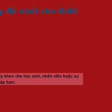
 đủ nhất cho thiết
ấy khen cho học sinh, nhân viên hoặc sự
iúp bạn: