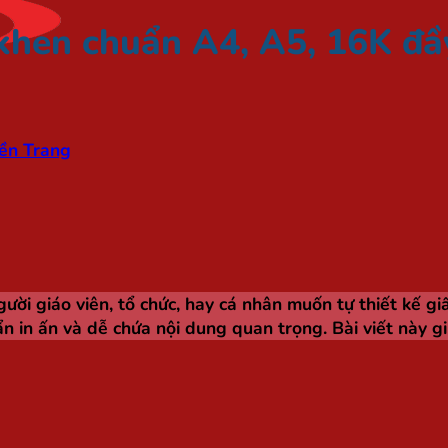
khen chuẩn A4, A5, 16K đầy
ền Trang
gười giáo viên, tổ chức, hay cá nhân muốn tự thiết kế gi
n in ấn và dễ chứa nội dung quan trọng. Bài viết này g