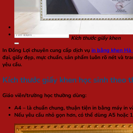
Chất liệu ngành in
Kiến thức in ấn
Thư viện mẫu
Túi / Hộp quà Tết
Tìm
Kích thước giấy khen
kiếm:
In Đồng Lợi chuyên cung cấp dịch vụ
in bằng khen Hà 
đại, giấy đẹp, mực chuẩn, sản phẩm luôn rõ nét và tr
yêu cầu.
Kích thước giấy khen học sinh
theo t
Giáo viên/trường học thường dùng:
A4 – là chuẩn chung, thuận tiện in bằng máy in 
Nếu yêu cầu nhỏ gọn hơn, có thể dùng A5 hoặc 16