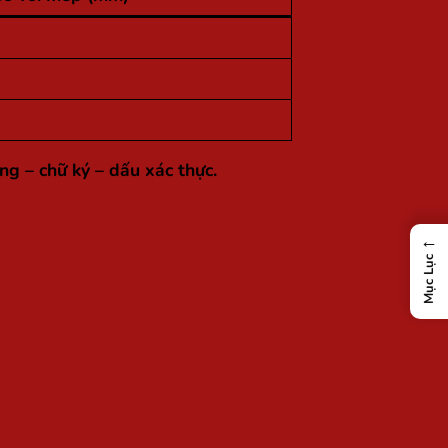
g – chữ ký – dấu xác thực.
←
Mục Lục