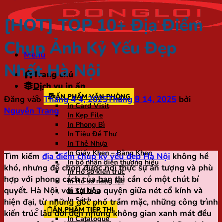
[HOT] TOP 10+ Địa Điểm
Chụp Ảnh Kỷ Yếu Đẹp
Menu
Nhất Hà Nội
Trang chủ
Dịch vụ in ấn
ẤN PHẨM VĂN PHÒNG
Đăng vào
Tháng 4 4, 2025
Tháng 8 14, 2025
bởi
In Card Visit
Nguyễn Trang
In Kẹp File
In Phong Bì
In Tiêu Đề Thư
In Thẻ Nhựa
In Giấy Khen – Bằng Khen
Tìm kiếm
địa điểm chụp kỷ yếu đẹp Hà Nội
không hề
In bộ nhận diện thương hiệu
khó, nhưng để chọn được nơi thực sự ấn tượng và phù
In Hồ sơ kiến trúc
hợp với phong cách của bạn thì cần có một chút bí
In Hồ sơ năng lực
quyết. Hà Nội, với sự hòa quyện giữa nét cổ kính và
In Tài liệu
In Sách
hiện đại, từ những góc phố trầm mặc, những công trình
ẤN PHẨM TIẾP THỊ
kiến trúc lâu đời đến những không gian xanh mát đều
In Catalogue