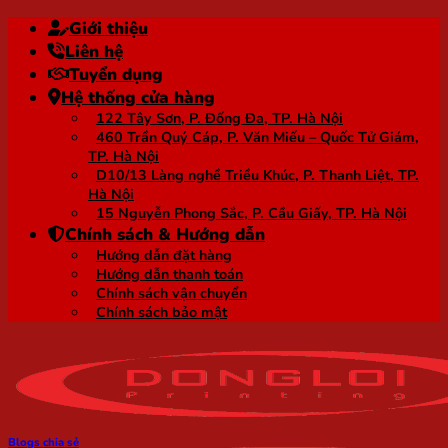
Bỏ
Giới thiệu
qua
Liên hệ
nội
Tuyển dụng
dung
Hệ thống cửa hàng
122 Tây Sơn, P. Đống Đa, TP. Hà Nội
460 Trần Quý Cáp, P. Văn Miếu – Quốc Tử Giám,
TP. Hà Nội
D10/13 Làng nghề Triều Khúc, P. Thanh Liệt, TP.
Hà Nội
15 Nguyễn Phong Sắc, P. Cầu Giấy, TP. Hà Nội
Chính sách & Hướng dẫn
Hướng dẫn đặt hàng
Hướng dẫn thanh toán
Chính sách vận chuyển
Chính sách bảo mật
Blogs chia sẻ