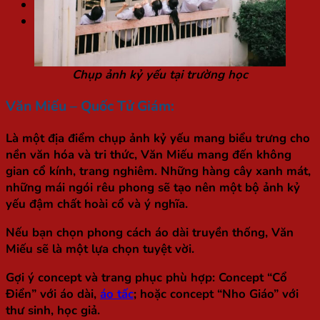
Túi / Hộp quà Tết
Tìm
kiếm:
Chụp ảnh kỷ yếu tại trường học
Văn Miếu – Quốc Tử Giám:
Là một địa điểm chụp ảnh kỷ yếu mang biểu trưng cho
nền văn hóa và tri thức, Văn Miếu mang đến không
gian cổ kính, trang nghiêm. Những hàng cây xanh mát,
những mái ngói rêu phong sẽ tạo nên một bộ ảnh kỷ
yếu đậm chất hoài cổ và ý nghĩa.
Nếu bạn chọn phong cách áo dài truyền thống, Văn
Miếu sẽ là một lựa chọn tuyệt vời.
Gợi ý concept và trang phục phù hợp: Concept “Cổ
Điển” với áo dài,
áo tấc
; hoặc concept “Nho Giáo” với
thư sinh, học giả.