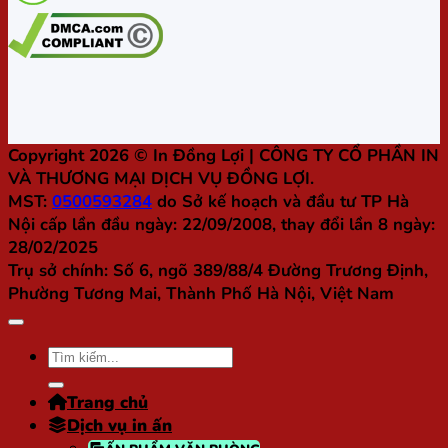
Copyright 2026 ©
In Đồng Lợi
| CÔNG TY CỔ PHẦN IN
VÀ THƯƠNG MẠI DỊCH VỤ ĐỒNG LỢI.
MST:
0500593284
do Sở kế hoạch và đầu tư TP Hà
Nội cấp lần đầu ngày: 22/09/2008, thay đổi lần 8 ngày:
28/02/2025
Trụ sở chính:
Số 6, ngõ 389/88/4 Đường Trương Định,
Phường Tương Mai, Thành Phố Hà Nội, Việt Nam
Tìm
kiếm:
Trang chủ
Dịch vụ in ấn