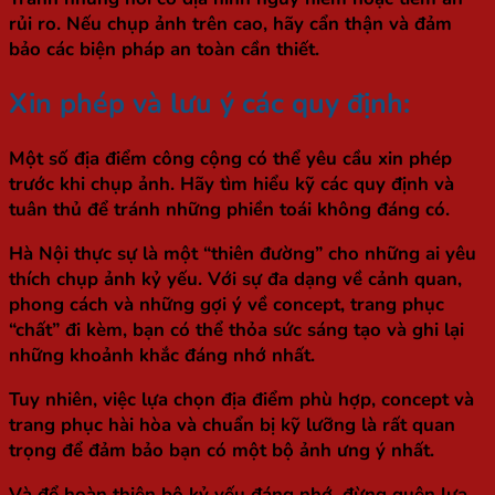
rủi ro. Nếu chụp ảnh trên cao, hãy cẩn thận và đảm
bảo các biện pháp an toàn cần thiết.
Xin phép và lưu ý các quy định:
Một số địa điểm công cộng có thể yêu cầu xin phép
trước khi chụp ảnh. Hãy tìm hiểu kỹ các quy định và
tuân thủ để tránh những phiền toái không đáng có.
Hà Nội thực sự là một “thiên đường” cho những ai yêu
thích chụp ảnh kỷ yếu. Với sự đa dạng về cảnh quan,
phong cách và những gợi ý về concept, trang phục
“chất” đi kèm, bạn có thể thỏa sức sáng tạo và ghi lại
những khoảnh khắc đáng nhớ nhất.
Tuy nhiên, việc lựa chọn địa điểm phù hợp, concept và
trang phục hài hòa và chuẩn bị kỹ lưỡng là rất quan
trọng để đảm bảo bạn có một bộ ảnh ưng ý nhất.
Và để hoàn thiện bộ kỷ yếu đáng nhớ, đừng quên lựa