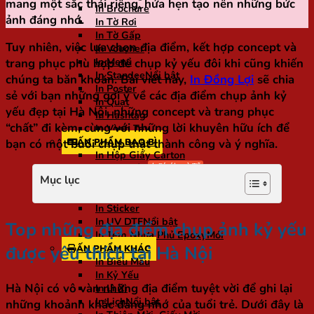
mang một sắc thái riêng, hứa hẹn tạo nên những bức
In Brochure
ảnh đáng nhớ.
In Tờ Rơi
In Tờ Gấp
Tuy nhiên, việc lựa chọn địa điểm, kết hợp concept và
In Voucher
In Menu
trang phục phù hợp để chụp kỷ yếu đôi khi cũng khiến
In Standee
chúng ta băn khoăn. Bài viết này,
In Đồng Lợi
sẽ chia
In Poster
sẻ với bạn những gợi ý về các địa điểm chụp ảnh kỷ
In Quạt
yếu đẹp tại Hà Nội, những concept và trang phục
In Hashtag
“chất” đi kèm, cùng với những lời khuyên hữu ích để
In Vòng Tay
ẤN PHẨM BAO BÌ
bạn có một buổi chụp thật thành công và ý nghĩa.
In Hộp Giấy Carton
In Túi Giấy
Mục lục
In Tag Mác
In Tem Nhãn
In Sticker
In UV DTF
Top những địa điểm chụp ảnh kỷ yếu
In Tem Nhựa Phủ Epoxy
được yêu thích tại Hà Nội
ẤN PHẨM KHÁC
In Biểu Mẫu
In Kỷ Yếu
Hà Nội có vô vàn những địa điểm tuyệt vời để ghi lại
In Lì Xì
In Lịch
những khoảnh khắc đáng nhớ của tuổi trẻ. Dưới đây là