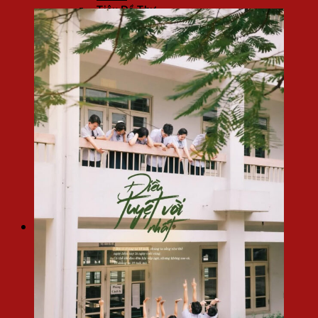
Tiêu Đề Thư
Tờ Gấp
Kẹp File
Phong Bì
In Quạt
BẢNG GIÁ GIA CÔNG
Ép Plastic
Cán Keo
Bế Decal
VẬT TƯ NGÀNH IN
Còng
KHÁC
Thiết Kế
In Bạt, PP, UV
Giấy Khổ Dài
In UV DTF
Blogs chia sẻ
Kỹ thuật in
Gia công
Chất liệu ngành in
Kiến thức in ấn
Thư viện mẫu