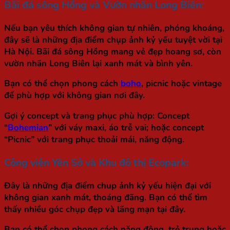
Bãi đá sông Hồng và Vườn nhãn Long Biên:
Nếu bạn yêu thích không gian tự nhiên, phóng khoáng,
đây sẽ là những địa điểm chụp ảnh kỷ yếu tuyệt vời tại
Hà Nội. Bãi đá sông Hồng mang vẻ đẹp hoang sơ, còn
vườn nhãn Long Biên lại xanh mát và bình yên.
Bạn có thể chọn phong cách
boho
, picnic hoặc vintage
để phù hợp với không gian nơi đây.
Gợi ý concept và trang phục phù hợp: Concept
“
Bohemian
” với váy maxi, áo trễ vai; hoặc concept
“Picnic” với trang phục thoải mái, năng động.
Công viên Yên Sở và Khu đô thị Ecopark:
Đây là những địa điểm chup ảnh kỷ yếu hiện đại với
không gian xanh mát, thoáng đãng. Bạn có thể tìm
thấy nhiều góc chụp đẹp và lãng mạn tại đây.
Bạn có thể chọn phong cách năng động, trẻ trung hoặc