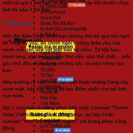
In Thiệp Mời, Giấy Mời
một vài gợi ý mà bạn có thể tham khảo khi muốn chụp
In Thiệp Cưới
ảnh kỷ yếu ở Hà Nội:
In Flashcard
In Gia Phả
Trường học:
Bảng Tên Để Bàn
In Ảnh Gỗ Laminate
In Đồ Án
Một địa điểm chắc chắn bạn không thể bỏ qua khi nghĩ
Bảng giá
tới chụp kỷ yếu, đó chính ngôi trường thân yêu của
BẢNG GIÁ IN NHANH
mình, nơi gắn liền với biết bao kỷ niệm. Từ lớp học,
Card Visit
hành lang, sân trường đến thư viện, nhà thể chất,… mỗi
Thiệp Mời
góc nhỏ đều chứa đựng những câu chuyện riêng của
Voucher
Tờ Gấp
bạn.
Tờ Rơi
Lịch Tết
Nếu trường có kiến trúc đặc biệt hoặc những hàng cây
Catalogue
xanh mát, hãy tận dụng để tạo điểm nhấn cho bộ ảnh
Phong Bì
của mình.
Kẹp File
Thẻ Nhựa
Gợi ý concept và trang phục phù hợp: Concept “Thanh
Lì Xì
Xuân Vườn Trường” với đồng phục, áo lớp; hoặc
BẢNG GIÁ IN OFFSET
Card Visit
concept “Học Trò Nghịch Ngợm” với trang phục năng
Lịch Tết
động.
Tờ Rơi