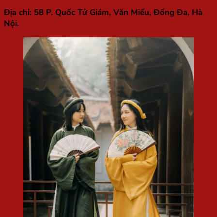
Địa chỉ:
58 P. Quốc Tử Giám, Văn Miếu, Đống Đa, Hà
Nội.