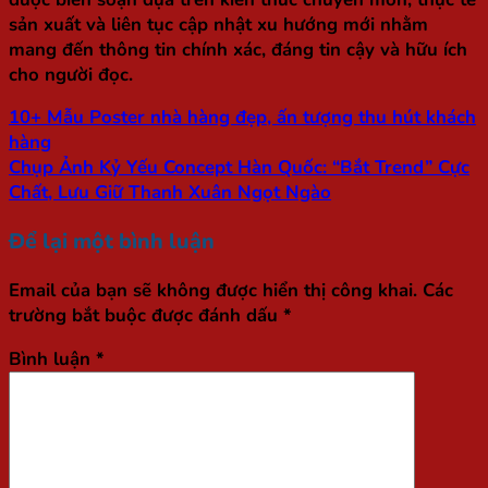
sản xuất và liên tục cập nhật xu hướng mới nhằm
mang đến thông tin chính xác, đáng tin cậy và hữu ích
cho người đọc.
10+ Mẫu Poster nhà hàng đẹp, ấn tượng thu hút khách
hàng
Chụp Ảnh Kỷ Yếu Concept Hàn Quốc: “Bắt Trend” Cực
Chất, Lưu Giữ Thanh Xuân Ngọt Ngào
Để lại một bình luận
Email của bạn sẽ không được hiển thị công khai.
Các
trường bắt buộc được đánh dấu
*
Bình luận
*