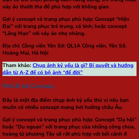
váy áo thướt tha để phù hợp với không gian.
Gợi ý concept và trang phục phù hợp: Concept “Hiện
Đại” với trang phục trẻ trung, cá tính; hoặc concept
“Lãng Mạn” với váy áo nhẹ nhàng.
Địa chỉ: Công viên Yên Sở: QL1A Công viên, Yên Sở,
Hoàng Mai, Hà Nội
Tham khảo:
Chụp ảnh kỷ yếu là gì? Bí quyết và hướng
dẫn từ A-Z để có bộ ảnh “để đời”
Phố đi bộ Carnaby
Đây là một địa điểm chụp ảnh kỷ yếu thú vị nếu bạn
muốn có nhiều concept mang hơi hướng châu Âu.
Gợi ý concept và trang phục phù hợp: Concept “Dạ hội”
hoặc “Du ngoạn” với trang phục của những công chúa,
hoàng tử phương Tây sẽ rất phù hợp với bối cảnh ở