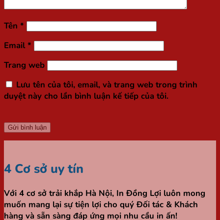
Tên
*
Email
*
Trang web
Lưu tên của tôi, email, và trang web trong trình
duyệt này cho lần bình luận kế tiếp của tôi.
4 Cơ sở uy tín
Với 4 cơ sở trải khắp Hà Nội,
In Đồng Lợi
luôn mong
muốn mang lại sự tiện lợi cho quý Đối tác & Khách
hàng và sẵn sàng đáp ứng mọi nhu cầu in ấn!