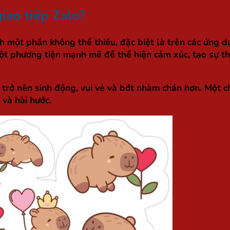
giao tiếp Zalo?
ành một phần không thể thiếu, đặc biệt là trên các ứng 
t phương tiện mạnh mẽ để thể hiện cảm xúc, tạo sự thíc
n trở nên sinh động, vui vẻ và bớt nhàm chán hơn. Một c
 và hài hước.