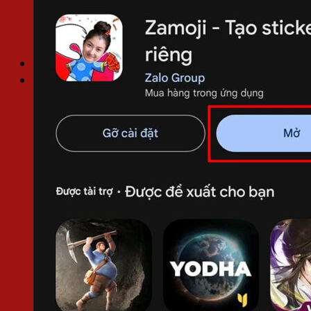
Chất liệu ngành in
Kiến thức in ấn
Thư viện mẫu
Túi / Hộp quà Tết
Tìm
kiếm: