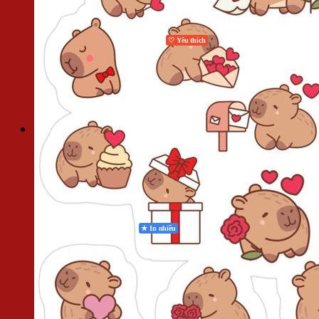
In Lì Xì
In Lịch
In Thiệp Mời, Giấy Mời
In Thiệp Cưới
In Flashcard
In Gia Phả
Bảng Tên Để Bàn
In Ảnh Gỗ Laminate
In Đồ Án
Bảng giá
BẢNG GIÁ IN NHANH
Card Visit
Thiệp Mời
Voucher
Tờ Gấp
Tờ Rơi
Lịch Tết
Catalogue
Phong Bì
Kẹp File
Thẻ Nhựa
Lì Xì
BẢNG GIÁ IN OFFSET