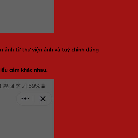
n ảnh từ thư viện ảnh và tuỳ chỉnh dáng
biểu cảm khác nhau.