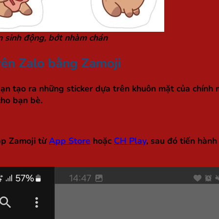
ên sinh động, bớt nhàm chán
trên Zalo bằng Zamoji
n tạo ra những sticker dựa trên khuôn mặt của chính m
cho bạn bè.
pp Zamoji từ
App Store
hoặc
CH Play
, sau đó tiến hàn