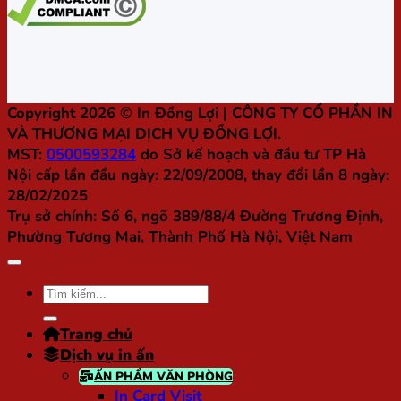
Copyright 2026 ©
In Đồng Lợi
| CÔNG TY CỔ PHẦN IN
VÀ THƯƠNG MẠI DỊCH VỤ ĐỒNG LỢI.
MST:
0500593284
do Sở kế hoạch và đầu tư TP Hà
Nội cấp lần đầu ngày: 22/09/2008, thay đổi lần 8 ngày:
28/02/2025
Trụ sở chính:
Số 6, ngõ 389/88/4 Đường Trương Định,
Phường Tương Mai, Thành Phố Hà Nội, Việt Nam
Tìm
kiếm:
Trang chủ
Dịch vụ in ấn
ẤN PHẨM VĂN PHÒNG
In Card Visit