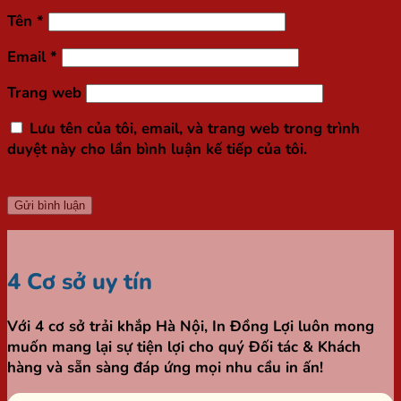
Tên
*
Email
*
Trang web
Lưu tên của tôi, email, và trang web trong trình
duyệt này cho lần bình luận kế tiếp của tôi.
4 Cơ sở uy tín
Với 4 cơ sở trải khắp Hà Nội,
In Đồng Lợi
luôn mong
muốn mang lại sự tiện lợi cho quý Đối tác & Khách
hàng và sẵn sàng đáp ứng mọi nhu cầu in ấn!