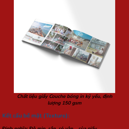
Chất liệu giấy Couche bóng in kỷ yếu, định
lượng 150 gsm
Kết cấu bề mặt (Texture):
Định nghĩa:
Độ mịn, sần, có vân… của giấy.