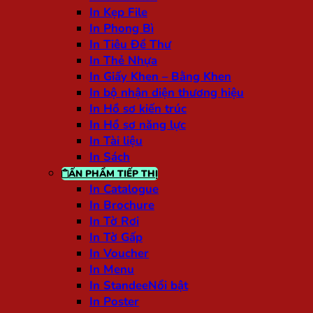
In Kẹp File
In Phong Bì
In Tiêu Đề Thư
In Thẻ Nhựa
In Giấy Khen – Bằng Khen
In bộ nhận diện thương hiệu
In Hồ sơ kiến trúc
In Hồ sơ năng lực
In Tài liệu
In Sách
ẤN PHẨM TIẾP THỊ
In Catalogue
In Brochure
In Tờ Rơi
In Tờ Gấp
In Voucher
In Menu
In Standee
In Poster