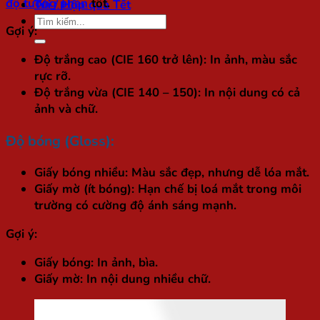
độ tương phản
tốt.
Túi / Hộp quà Tết
Tìm
Gợi ý:
kiếm:
Độ trắng cao (CIE 160 trở lên): In ảnh, màu sắc
rực rỡ.
Độ trắng vừa (CIE 140 – 150): In nội dung có cả
ảnh và chữ.
Độ bóng (Gloss):
Giấy bóng nhiều: Màu sắc đẹp, nhưng dễ lóa mắt.
Giấy mờ (ít bóng): Hạn chế bị loá mắt trong môi
trường có cường độ ánh sáng mạnh.
Gợi ý:
Giấy bóng: In ảnh, bìa.
Giấy mờ: In nội dung nhiều chữ.