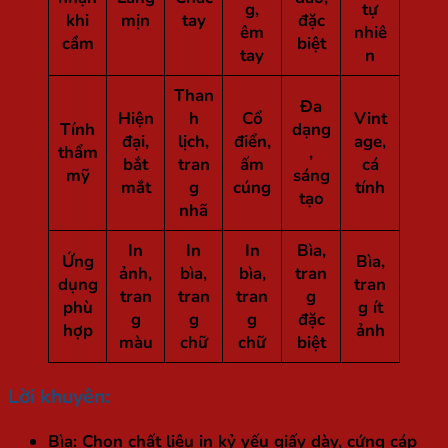
g,
tự
khi
mịn
tay
đặc
êm
nhiê
cầm
biệt
tay
n
Than
Đa
Hiện
h
Cổ
Vint
Tính
dạng
đại,
lịch,
điển,
age,
thẩm
,
bắt
tran
ấm
cá
mỹ
sáng
mắt
g
cúng
tính
tạo
nhã
In
In
In
Bìa,
Ứng
Bìa,
ảnh,
bìa,
bìa,
tran
dụng
tran
tran
tran
tran
g
phù
g ít
g
g
g
đặc
hợp
ảnh
màu
chữ
chữ
biệt
Lời khuyên:
Bìa:
Chọn chất liệu in kỷ yếu giấy dày, cứng cáp