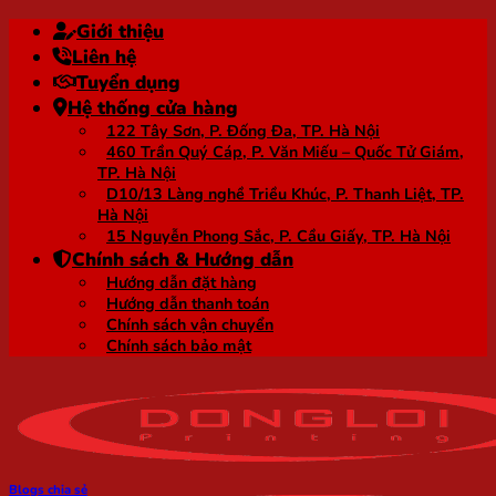
Bỏ
Giới thiệu
qua
Liên hệ
nội
Tuyển dụng
dung
Hệ thống cửa hàng
122 Tây Sơn, P. Đống Đa, TP. Hà Nội
460 Trần Quý Cáp, P. Văn Miếu – Quốc Tử Giám,
TP. Hà Nội
D10/13 Làng nghề Triều Khúc, P. Thanh Liệt, TP.
Hà Nội
15 Nguyễn Phong Sắc, P. Cầu Giấy, TP. Hà Nội
Chính sách & Hướng dẫn
Hướng dẫn đặt hàng
Hướng dẫn thanh toán
Chính sách vận chuyển
Chính sách bảo mật
Blogs chia sẻ