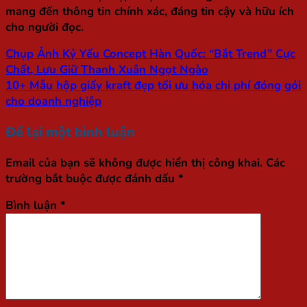
mang đến thông tin chính xác, đáng tin cậy và hữu ích
cho người đọc.
Chụp Ảnh Kỷ Yếu Concept Hàn Quốc: “Bắt Trend” Cực
Chất, Lưu Giữ Thanh Xuân Ngọt Ngào
10+ Mẫu hộp giấy kraft đẹp tối ưu hóa chi phí đóng gói
cho doanh nghiệp
Để lại một bình luận
Email của bạn sẽ không được hiển thị công khai.
Các
trường bắt buộc được đánh dấu
*
Bình luận
*