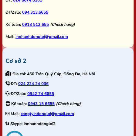
ĐT:
024 6674 0101
ĐT/Zalo:
094.313.6655
Kế toán:
0918 512 655
(Check hàng)
Mail:
innhanhdongloi@gmail.com
Cơ sở 2
Địa chỉ:
460 Trần Quý Cáp, Đống Đa, Hà Nội
ĐT:
024 224 24 036
ĐT/Zalo:
0942 74 6655
Kế toán:
0943 15 6655
(Check hàng)
Mail:
congtyindongloi@gmail.com
Skype:
innhanhdongloi2