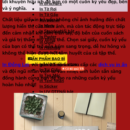
lời khuyên hữu ích để bạn có một cuốn kỷ yếu đẹp, bền
In Brochure
và ý nghĩa.
In Tờ Rơi
In Tờ Gấp
Chất liệu giấy in kỷ yếu không chỉ ảnh hưởng đến chất
In Voucher
In Menu
lượng hiển thị của hình ảnh, mà còn tác động trực tiếp
In Standee
đến cảm nhận khi cầm trên tay, độ bền của cuốn sách
In Poster
và giá trị thẩm mỹ tổng thể. Chọn sai giấy, cuốn kỷ yếu
In Quạt
của bạn có thể trở nên kém sang trọng, dễ hư hỏng và
In Hashtag
không thể hiện được hết tâm huyết của cả tập thể.
In Vòng Tay
ẤN PHẨM BAO BÌ
In Đồng Lợi
, với gần 20 năm cung cấp các
dịch vụ in ấn
In Hộp Giấy Carton
In Túi Giấy
và đội ngũ nhân viên tư vấn nhiệt tình luôn sẵn sàng
In Tag Mác
đồng hành cùng bạn để tạo ra những cuốn kỷ yếu
In Tem Nhãn
hoàn hảo nhất!
In Sticker
In UV DTF
In Tem Nhựa Phủ Epoxy
ẤN PHẨM KHÁC
In Biểu Mẫu
In Kỷ Yếu
In Lì Xì
In Lịch