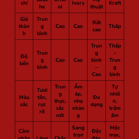
chí
Ivory
Kraft
he
ol
thuật
Giá
Trun
Rất
thàn
g
Cao
Cao
Thấp
cao
h
bình
Trun
Thấp
Trun
g
–
Độ
g
Cao
Cao
bình
Trun
bền
bình
–
g
Cao
bình
Trun
Ấm
Tự
Tươi
g
áp,
nhiê
Màu
tắn,
Đa
thực,
nhẹ
n,
sắc
rực
dạng
sắc
nhàn
trầm
rỡ
nét
g
ấm
Sang
Mộc
Cảm
Độc
trọn
mạc,
nhận
Láng
Chắc
đáo,