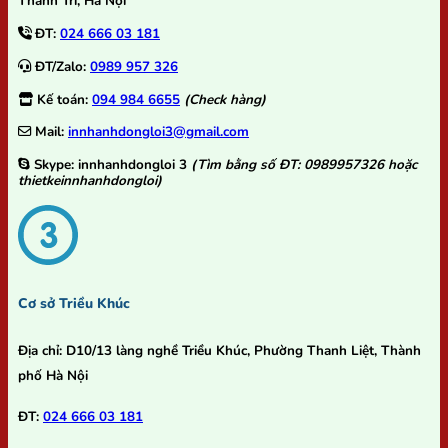
Thanh Trì, Hà Nội
ĐT:
024 666 03 181
ĐT/Zalo:
0989 957 326
Kế toán:
094 984 6655
(Check hàng)
Mail:
innhanhdongloi3@gmail.com
Skype:
innhanhdongloi 3
(Tìm bằng số ĐT: 0989957326 hoặc
thietkeinnhanhdongloi)
Cơ sở Triều Khúc
Địa chỉ:
D10/13 làng nghề Triều Khúc, Phường Thanh Liệt, Thành
phố Hà Nội
ĐT:
024 666 03 181