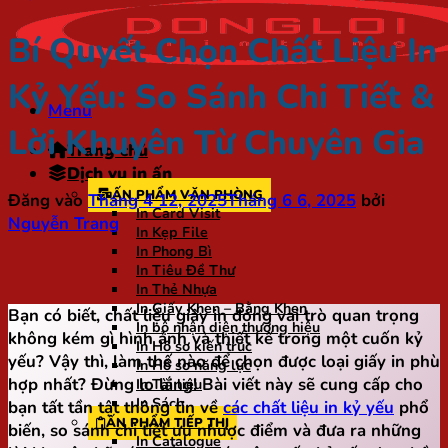
Bí Quyết Chọn Chất Liệu In
Kỷ Yếu: So Sánh Chi Tiết &
Menu
Lời Khuyên Từ Chuyên Gia
Trang chủ
Dịch vụ in ấn
ẤN PHẨM VĂN PHÒNG
Đăng vào
Tháng 4 12, 2025
Tháng 6 6, 2025
bởi
In Card Visit
Nguyễn Trang
In Kẹp File
In Phong Bì
In Tiêu Đề Thư
In Thẻ Nhựa
In Giấy Khen – Bằng Khen
Bạn có biết, chất liệu giấy in đóng vai trò quan trọng
In bộ nhận diện thương hiệu
không kém gì hình ảnh và thiết kế trong một cuốn kỷ
In Hồ sơ kiến trúc
yếu? Vậy thì, làm thế nào để chọn được loại giấy in phù
In Hồ sơ năng lực
hợp nhất? Đừng lo lắng! Bài viết này sẽ cung cấp cho
In Tài liệu
In Sách
bạn tất tần tật thông tin về
các chất liệu in kỷ yếu
phổ
ẤN PHẨM TIẾP THỊ
biến, so sánh chi tiết ưu nhược điểm và đưa ra những
In Catalogue