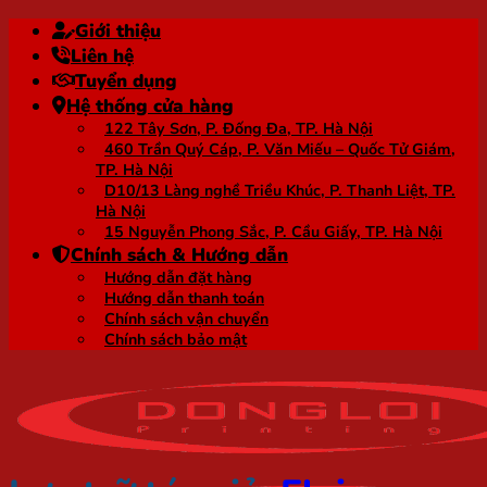
Bỏ
Giới thiệu
qua
Liên hệ
nội
Tuyển dụng
dung
Hệ thống cửa hàng
122 Tây Sơn, P. Đống Đa, TP. Hà Nội
460 Trần Quý Cáp, P. Văn Miếu – Quốc Tử Giám,
TP. Hà Nội
D10/13 Làng nghề Triều Khúc, P. Thanh Liệt, TP.
Hà Nội
15 Nguyễn Phong Sắc, P. Cầu Giấy, TP. Hà Nội
Chính sách & Hướng dẫn
Hướng dẫn đặt hàng
Hướng dẫn thanh toán
Chính sách vận chuyển
Chính sách bảo mật