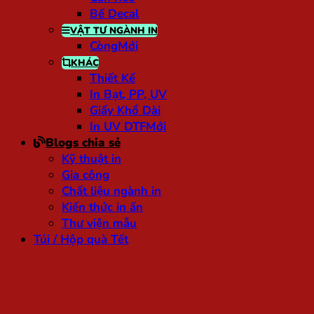
Bế Decal
VẬT TƯ NGÀNH IN
Còng
KHÁC
Thiết Kế
In Bạt, PP, UV
Giấy Khổ Dài
In UV DTF
Blogs chia sẻ
Kỹ thuật in
Gia công
Chất liệu ngành in
Kiến thức in ấn
Thư viện mẫu
Túi / Hộp quà Tết