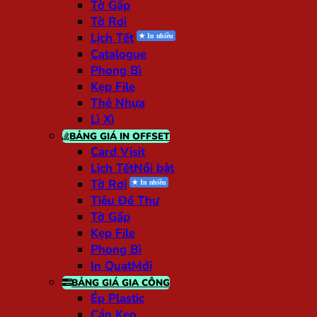
Tờ Gấp
Tờ Rơi
Lịch Tết
Catalogue
Phong Bì
Kẹp File
Thẻ Nhựa
Lì Xì
BẢNG GIÁ IN OFFSET
Card Visit
Lịch Tết
Tờ Rơi
Tiêu Đề Thư
Tờ Gấp
Kẹp File
Phong Bì
In Quạt
BẢNG GIÁ GIA CÔNG
Ép Plastic
Cán Keo