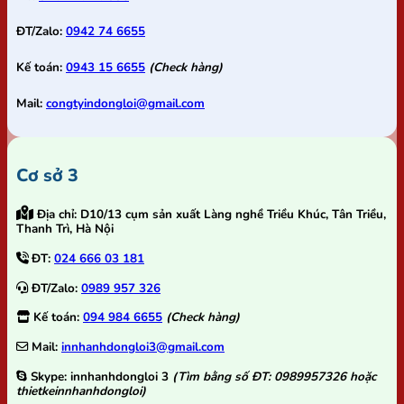
ĐT/Zalo:
0942 74 6655
Kế toán:
0943 15 6655
(Check hàng)
Mail:
congtyindongloi@gmail.com
Cơ sở 3
Địa chỉ:
D10/13 cụm sản xuất Làng nghề Triều Khúc, Tân Triều,
Thanh Trì, Hà Nội
ĐT:
024 666 03 181
ĐT/Zalo:
0989 957 326
Kế toán:
094 984 6655
(Check hàng)
Mail:
innhanhdongloi3@gmail.com
Skype:
innhanhdongloi 3
(Tìm bằng số ĐT: 0989957326 hoặc
thietkeinnhanhdongloi)