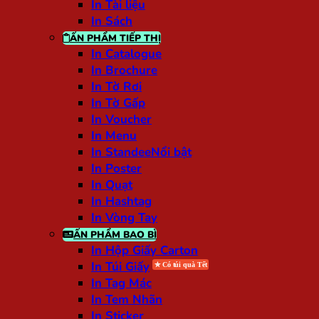
In Tài liệu
In Sách
ẤN PHẨM TIẾP THỊ
In Catalogue
In Brochure
In Tờ Rơi
In Tờ Gấp
In Voucher
In Menu
In Standee
In Poster
In Quạt
In Hashtag
In Vòng Tay
ẤN PHẨM BAO BÌ
In Hộp Giấy Carton
In Túi Giấy
In Tag Mác
In Tem Nhãn
In Sticker