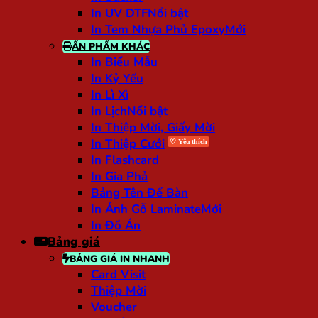
In UV DTF
In Tem Nhựa Phủ Epoxy
ẤN PHẨM KHÁC
In Biểu Mẫu
In Kỷ Yếu
In Lì Xì
In Lịch
In Thiệp Mời, Giấy Mời
In Thiệp Cưới
In Flashcard
In Gia Phả
Bảng Tên Để Bàn
In Ảnh Gỗ Laminate
In Đồ Án
Bảng giá
BẢNG GIÁ IN NHANH
Card Visit
Thiệp Mời
Voucher