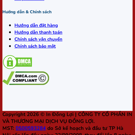
Hướng dẫn & Chính sách
Hướng dẫn đặt hàng
Hướng dẫn thanh toán
Chính sách vận chuyển
Chính sách bảo mật
Copyright 2026 ©
In Đồng Lợi
| CÔNG TY CỔ PHẦN IN
VÀ THƯƠNG MẠI DỊCH VỤ ĐỒNG LỢI.
MST:
0500593284
do Sở kế hoạch và đầu tư TP Hà