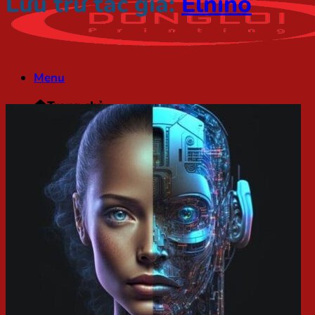
Lưu trữ tác giả:
Elnino
Menu
Trang chủ
Dịch vụ in ấn
ẤN PHẨM VĂN PHÒNG
In Card Visit
In Kẹp File
In Phong Bì
In Tiêu Đề Thư
In Thẻ Nhựa
In Giấy Khen – Bằng Khen
In bộ nhận diện thương hiệu
In Hồ sơ kiến trúc
In Hồ sơ năng lực
In Tài liệu
In Sách
ẤN PHẨM TIẾP THỊ
In Catalogue