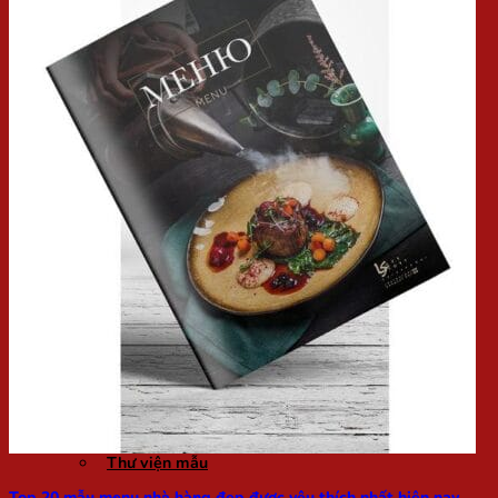
Tiêu Đề Thư
Tờ Gấp
Kẹp File
Phong Bì
In Quạt
BẢNG GIÁ GIA CÔNG
Ép Plastic
Cán Keo
Bế Decal
VẬT TƯ NGÀNH IN
Còng
KHÁC
Thiết Kế
In Bạt, PP, UV
Giấy Khổ Dài
In UV DTF
Blogs chia sẻ
Kỹ thuật in
Gia công
Chất liệu ngành in
Kiến thức in ấn
Thư viện mẫu
Top 20 mẫu menu nhà hàng đẹp được yêu thích nhất hiện nay