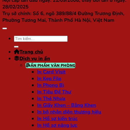
Nội cấp lần đầu ngày: 22/09/2008, thay đổi lần 8 ngày:
28/02/2025
Trụ sở chính:
Số 6, ngõ 389/88/4 Đường Trương Định,
Phường Tương Mai, Thành Phố Hà Nội, Việt Nam
Tìm
kiếm:
Trang chủ
Dịch vụ in ấn
ẤN PHẨM VĂN PHÒNG
In Card Visit
In Kẹp File
In Phong Bì
In Tiêu Đề Thư
In Thẻ Nhựa
In Giấy Khen – Bằng Khen
In bộ nhận diện thương hiệu
In Hồ sơ kiến trúc
In Hồ sơ năng lực