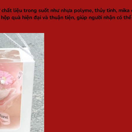
chất liệu trong suốt như nhựa polyme, thủy tinh, mika 
ộp quà hiện đại và thuận tiện, giúp người nhận có thể