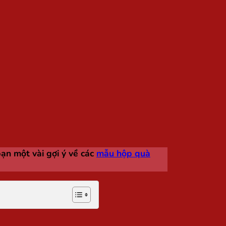
ạn một vài gợi ý về các
mẫu hộp quà