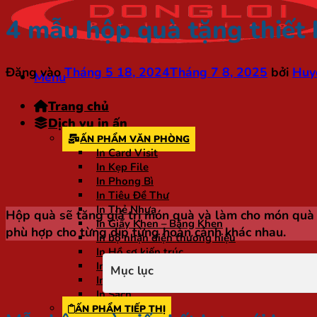
4 mẫu hộp quà tặng thiết 
Đăng vào
Tháng 5 18, 2024
Tháng 7 8, 2025
bởi
Huy
Menu
Trang chủ
Dịch vụ in ấn
ẤN PHẨM VĂN PHÒNG
In Card Visit
In Kẹp File
In Phong Bì
In Tiêu Đề Thư
In Thẻ Nhựa
Hộp quà sẽ tăng giá trị món quà và làm cho món quà c
In Giấy Khen – Bằng Khen
phù hợp cho từng dịp từng hoàn cảnh khác nhau.
In bộ nhận diện thương hiệu
In Hồ sơ kiến trúc
In Hồ sơ năng lực
Mục lục
In Tài liệu
In Sách
ẤN PHẨM TIẾP THỊ