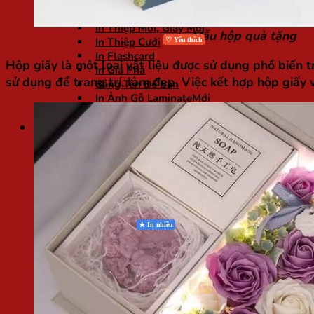
In Lì Xì
In Lịch
In Thiệp Mời, Giấy Mời
Mẫu hộp quà tặng
In Thiệp Cưới
In Flashcard
Hộp giấy là một loại vật liệu được sử dụng phổ biến
In Gia Phả
sử dụng để trang trí, làm đẹp. Việc kết hợp hộp giấy 
Bảng Tên Để Bàn
In Ảnh Gỗ Laminate
In Đồ Án
Bảng giá
BẢNG GIÁ IN NHANH
Card Visit
Thiệp Mời
Voucher
Tờ Gấp
Tờ Rơi
Lịch Tết
Catalogue
Phong Bì
Kẹp File
Thẻ Nhựa
Lì Xì
BẢNG GIÁ IN OFFSET