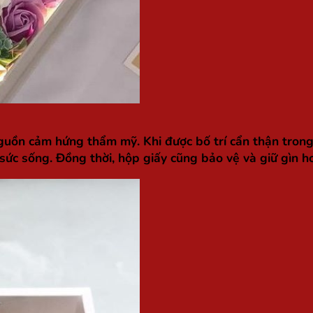
guồn cảm hứng thẩm mỹ. Khi được bố trí cẩn thận trong 
sức sống. Đồng thời, hộp giấy cũng bảo vệ và giữ gìn ho